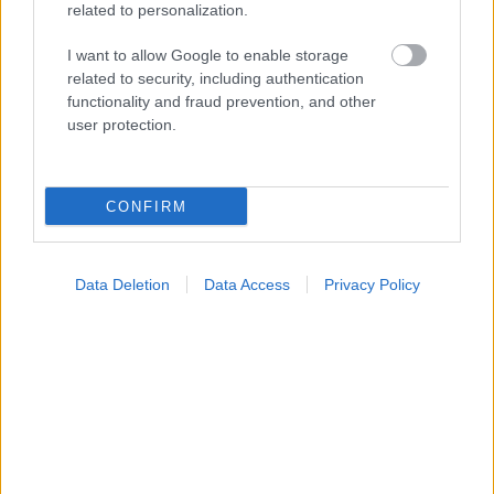
related to personalization.
I want to allow Google to enable storage
Ακολουθήστε το iatronet.gr
related to security, including authentication
functionality and fraud prevention, and other
user protection.
Widgets
CONFIRM
Ενσωματώστε περιεχόμενο του iatronet.gr στο site σας
Data Deletion
Data Access
Privacy Policy
Κατάλογοι Υγείας
Εύρεση Ιατρού
Εφημερίες Φαρμακείων
Χάρτης Εφημεριών
Νοσοκομεία
Διαγνωστικά Κέντρα