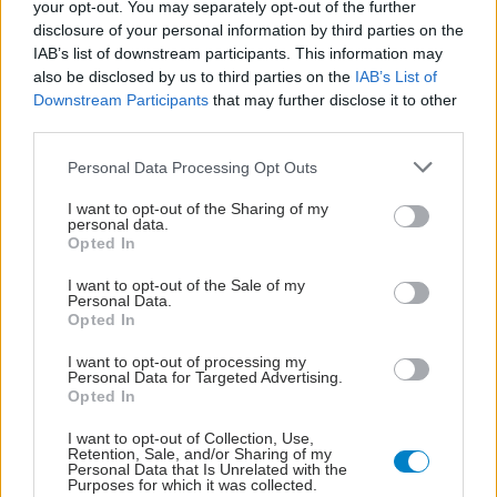
your opt-out. You may separately opt-out of the further
disclosure of your personal information by third parties on the
IAB’s list of downstream participants. This information may
also be disclosed by us to third parties on the
IAB’s List of
Downstream Participants
that may further disclose it to other
third parties.
Η αποφυγή 3 παραγόντων κινδύνου στη μέση ηλικία
προσθέτει 13 χρόνια χωρίς άνοια [μελέτη]
Please note that this website/app uses one or more Google
Personal Data Processing Opt Outs
services and may gather and store information including but
not limited to your visit or usage behaviour. You may click to
I want to opt-out of the Sharing of my
personal data.
grant or deny consent to Google and its third-party tags to
Opted In
use your data for below specified purposes in below Google
consent section.
I want to opt-out of the Sale of my
Personal Data.
Opted In
I want to opt-out of processing my
Personal Data for Targeted Advertising.
Opted In
I want to opt-out of Collection, Use,
Retention, Sale, and/or Sharing of my
Personal Data that Is Unrelated with the
Purposes for which it was collected.