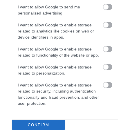
των εργαλείων.
I want to allow Google to send me
Γίνεται αποκατάσταση της κήλης στη
personalized advertising.
περιτοναϊκή κοιλότητα
I want to allow Google to enable storage
Ένα πλέγμα χρησιμοποιείται για την
related to analytics like cookies on web or
ενίσχυση του κοιλιακού τοιχώματος.
device identifiers in apps.
Οφέλη: λιγότερος πόνος, ταχύτερη
I want to allow Google to enable storage
ανάρρωση, λιγότερες λοιμώξεις και
related to functionality of the website or app.
μικρότερες ουλές.
Ρομποτική αποκατάσταση ομφαλοκήλης
I want to allow Google to enable storage
related to personalization.
(τεχνικές TAPP, TEP, eTEP)
Χειρουργική αποκατάσταση της
I want to allow Google to enable storage
βουβωνοκήλης με χρήση ρομποτικού
related to security, including authentication
functionality and fraud prevention, and other
συστήματος.
user protection.
Προσφέρει τρισδιάστατη απεικόνιση
υψηλής ευκρίνειας και κινήσεις με
απόλυτη ακρίβεια.
CONFIRM