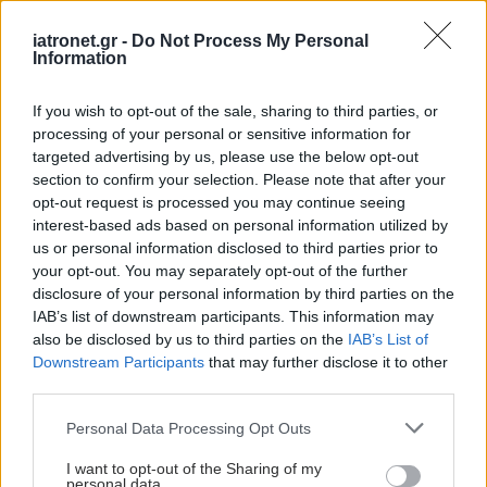
την ατομική σας περίπτωση και την κατάσταση
της υγείας σας», καταλήγει ο κ. Αρχοντοβασίλης
iatronet.gr -
Do Not Process My Personal
Information
εξηγώντας τις μεθόδους αποκατάστασης και τα
πλεονεκτήματά τους:
If you wish to opt-out of the sale, sharing to third parties, or
processing of your personal or sensitive information for
Τρέχουσες χειρουργικές τεχνικές
targeted advertising by us, please use the below opt-out
section to confirm your selection. Please note that after your
opt-out request is processed you may continue seeing
interest-based ads based on personal information utilized by
Η χειρουργική αποκατάσταση μιας βουβωνοκήλης
us or personal information disclosed to third parties prior to
έχει ως στόχο να επανατοποθετήσει το
your opt-out. You may separately opt-out of the further
περιεχόμενο της κήλης (συνηθέστερα έντερο)
disclosure of your personal information by third parties on the
IAB’s list of downstream participants. This information may
πίσω στην κοιλιακή κοιλότητα, και να ενισχύσει το
also be disclosed by us to third parties on the
IAB’s List of
κοιλιακό τοίχωμα (σχεδόν πάντα με ένα πλέγμα).
Downstream Participants
that may further disclose it to other
Οι κύριες τεχνικές περιλαμβάνουν:
third parties.
Please note that this website/app uses one or more Google
Personal Data Processing Opt Outs
Ανοιχτή Επιδιόρθωση Κήλης (τεχνικές
services and may gather and store information including but
Lichtenstein, Shouldice, ONSTEP, ΤΙPP, κ.α.)
not limited to your visit or usage behaviour. You may click to
I want to opt-out of the Sharing of my
personal data.