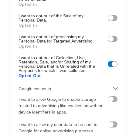
grant or deny consent to Google and its third-party tags to
Γίνεται μία μόνο τομή στη βουβωνική
Opted In
use your data for below specified purposes in below Google
χώρα.
consent section.
I want to opt-out of the Sale of my
Tο περιεχόμενο της κήλης
Personal Data.
Opted In
επαναπροωθείται μέσα στη περιτοναϊκή
κοιλότητα όπου ανήκει.
I want to opt-out of processing my
Personal Data for Targeted Advertising.
Το χάσμα του κοιλιακού τοιχώματος
Opted In
κλείνεται με ράμματα και μπορεί να
I want to opt-out of Collection, Use,
τοποθετηθεί και πλέγμα.
Retention, Sale, and/or Sharing of my
Personal Data that Is Unrelated with the
Αν η κήλη είναι μικρή η επέμβαση γίνεται
Purposes for which it was collected.
Opted Out
ακόμη και με τοπική αναισθησία ή
ελάχιστη μέθη.
Google consents
Λαπαροσκοπική Αποκατάσταση Κήλης
I want to allow Google to enable storage
(τεχνικές TAPP, TEP, eTEP)
related to advertising like cookies on web or
Γίνονται τρεις, συνήθως, μικρές τρύπες 0,5
device identifiers in apps.
– 1 εκ. στο κέντρο της κοιλιάς για την
I want to allow my user data to be sent to
είσοδο της λαπαροσκοπικής κάμερας και
Google for online advertising purposes.