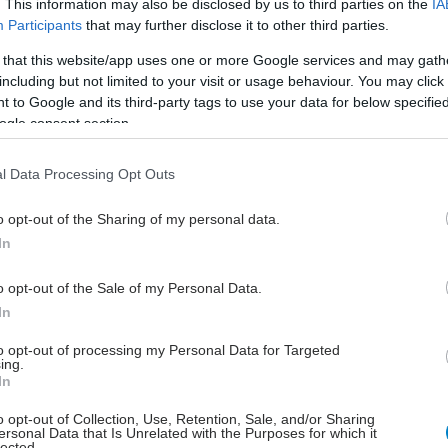
. This information may also be disclosed by us to third parties on the
IA
σε σημαντικά την ακτινογενή ίνωση, χωρίς να
Participants
that may further disclose it to other third parties.
 την αποτελεσματικότητα της θεραπείας κατά των
 that this website/app uses one or more Google services and may gath
 εύρημα αυτό καθιστά την πρωτεΐνη πιθανό
including but not limited to your visit or usage behaviour. You may click 
ό στόχο στο μέλλον.
 to Google and its third-party tags to use your data for below specifi
ogle consent section.
τιγμή, ερευνητές από το ιατρικό Πανεπιστήμιο του
 ανέδειξαν τη σημασία της DKK3 ως προγνωστικού
l Data Processing Opt Outs
 τη χρόνια νεφρική νόσο.
ους, που δημοσιεύθηκε στο επιστημονικό περιοδικό
o opt-out of the Sharing of my personal data.
In
 παρακολούθησε περισσότερους από 3.200 ασθενείς με
που 2. Τα αποτελέσματα έδειξαν ότι υψηλά επίπεδα
o opt-out of the Sale of my Personal Data.
ΐνης στα ούρα συνδέονται με σημαντικά αυξημένο
In
ιδείνωσης της νεφρικής λειτουργίας,
ιακών επιπλοκών και θνησιμότητας.
to opt-out of processing my Personal Data for Targeted
ing.
In
να, οι ασθενείς με αυξημένες τιμές DKK3
αν κατά 52% υψηλότερο κίνδυνο επιδείνωσης της
o opt-out of Collection, Use, Retention, Sale, and/or Sharing
ersonal Data that Is Unrelated with the Purposes for which it
νόσου και καρδιαγγειακών συμβάντων, ενώ η
lected.