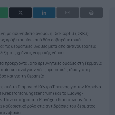
νη με ασυνήθιστο όνομα, η Dickkopf-3 (DKK3),
πως κρύβεται πίσω από δύο σοβαρά ιατρικά
: τις δερματικές βλάβες μετά από ακτινοθεραπεία
έλιξη της χρόνιας νεφρικής νόσου.
τα προέρχονται από ερευνητικές ομάδες στη Γερμανία
στρία και ανοίγουν νέες προοπτικές τόσο για τη
σο και για τη θεραπεία.
ς από το Γερμανικό Κέντρο Έρευνας για τον Καρκίνο
s Krebsforschungszentrum) και το Ludwig-
ns-Πανεπιστήμιο του Μονάχου διαπίστωσαν ότι η
ι καθοριστικό ρόλο στις αντιδράσεις του δέρματος
κτινοβολία.