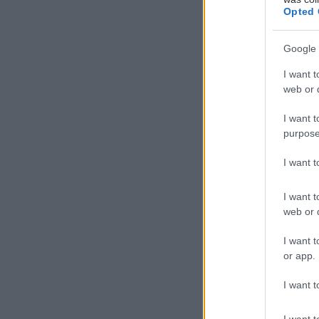
συνολική 
Opted 
Η μέτρηση 
Google 
μπορούσε 
διευκολύν
I want t
web or d
κινδύνου.
I want t
purpose
I want 
Η Dickkopf
ανάπτυξη 
I want t
μηχανισμών
web or d
της εκτείν
I want t
επηρεάζον
or app.
παθήσεων.
I want t
Οι επιστήμ
αποτελέσει
I want t