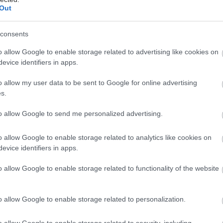
θνησιμότητα ήταν αυξημένη κατά 44%.
Out
της πρωτεΐνης στα ούρα θεωρείται απλή και θα
consents
να ενταχθεί στην πρωτοβάθμια φροντίδα,
οντας τον έγκαιρο εντοπισμό ασθενών υψηλού
o allow Google to enable storage related to advertising like cookies on
evice identifiers in apps.
o allow my user data to be sent to Google for online advertising
s.
to allow Google to send me personalized advertising.
-3 είναι γνωστή για τον ρόλο της στην εμβρυϊκή
και στη ρύθμιση σημαντικών κυτταρικών
o allow Google to enable storage related to analytics like cookies on
. Τα νέα δεδομένα, ωστόσο, δείχνουν ότι η δράση
evice identifiers in apps.
εται πολύ πέρα από τα πρώιμα στάδια της ζωής,
o allow Google to enable storage related to functionality of the website
τας καθοριστικά την πορεία σοβαρών χρόνιων
o allow Google to enable storage related to personalization.
ονες εκτιμούν ότι η DKK3 θα μπορούσε στο μέλλον να
 τόσο διαγνωστικό εργαλείο όσο και θεραπευτικό
o allow Google to enable storage related to security, including