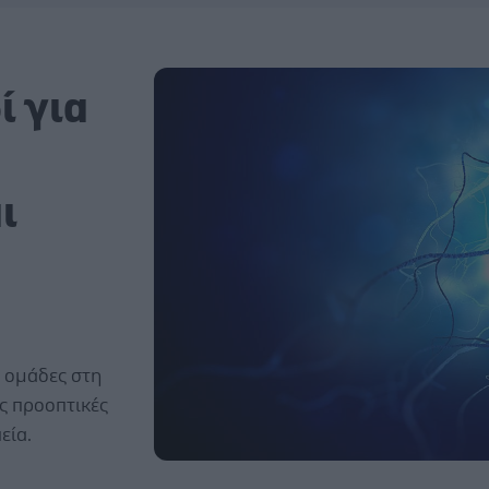
ί για
ι
 ομάδες στη
ες προοπτικές
εία.