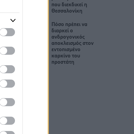
που διεκδικεί η
Θεσσαλονίκη
Πόσο πρέπει να
διαρκεί ο
ανδρογονικός
αποκλεισμός στον
εντοπισμένο
καρκίνο του
προστάτη