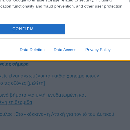
ματοδοτώντας μια νέα εποχή στην αντιμετώπιση των
cation functionality and fraud prevention, and other user protection.
της ακτινοθεραπείας και της χρόνιας νεφρικής
CONFIRM
έντρο Έρευνας για τον Καρκίνο
Data Deletion
Data Access
Privacy Policy
έστε το iatronet.gr στο Discover
υγείας σήμερα
νείς είναι αγχωμένοι τα παιδιά χρησιμοποιούν
ο τις οθόνες [μελέτη]
ρινά βήματα για υγιή, ενυδατωμένη και
ένη επιδερμίδα
υλος : Στο «κόκκινο» η Αττική για τον ιό του Δυτικού