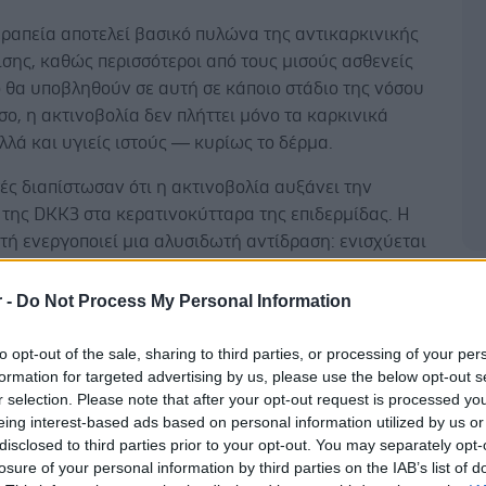
ραπεία αποτελεί βασικό πυλώνα της αντικαρκινικής
σης, καθώς περισσότεροι από τους μισούς ασθενείς
 θα υποβληθούν σε αυτή σε κάποιο στάδιο της νόσου
σο, η ακτινοβολία δεν πλήττει μόνο τα καρκινικά
λλά και υγιείς ιστούς — κυρίως το δέρμα.
ές διαπίστωσαν ότι η ακτινοβολία αυξάνει την
της DKK3 στα κερατινοκύτταρα της επιδερμίδας. Η
ή ενεργοποιεί μια αλυσιδωτή αντίδραση: ενισχύεται
ή ελευθέρων ριζών, επιταχύνεται ο κυτταρικός
Δ
ιασμός και ενεργοποιούνται κύτταρα του συνδετικού
r -
Do Not Process My Personal Information
 οδηγούν σε ίνωση, δηλαδή σε υπερβολικό σχηματισμό
ιστού.
to opt-out of the sale, sharing to third parties, or processing of your per
formation for targeted advertising by us, please use the below opt-out s
r selection. Please note that after your opt-out request is processed y
eing interest-based ads based on personal information utilized by us or
disclosed to third parties prior to your opt-out. You may separately opt-
losure of your personal information by third parties on the IAB’s list of
τικά μοντέλα σε ποντίκια, η γενετική αναστολή της