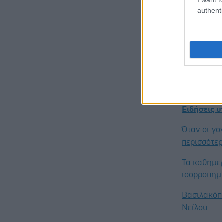
στόχο, ση
authenti
επιπλοκών 
νόσου.
Πηγές:
Γερμανικό Κ
Προσθ
Ειδήσεις 
Όταν οι γο
περισσότερ
Τα καθημε
ισορροπημ
Βασιλακόπο
Νείλου