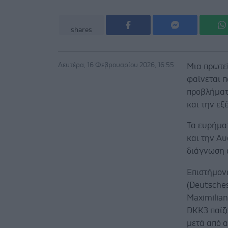
shares
Δευτέρα, 16 Φεβρουαρίου 2026, 16:55
Μια πρωτεΐ
φαίνεται 
προβλήματα
και την εξ
Τα ευρήμα
και την Αυ
διάγνωση ό
Επιστήμονε
(Deutsche
Maximilia
DKK3 παίζε
μετά από α