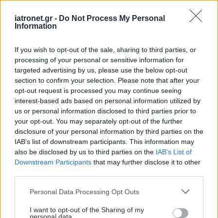
iatronet.gr -
Do Not Process My Personal
Information
ΙΣΑ: Zητά να διορθωθεί
άμεσα η εσφαλμένη
επιβολή clawback στις
If you wish to opt-out of the sale, sharing to third parties, or
ιατρικές επισκέψεις
processing of your personal or sensitive information for
targeted advertising by us, please use the below opt-out
section to confirm your selection. Please note that after your
opt-out request is processed you may continue seeing
Πέρα δώθε
interest-based ads based on personal information utilized by
us or personal information disclosed to third parties prior to
your opt-out. You may separately opt-out of the further
disclosure of your personal information by third parties on the
IAB’s list of downstream participants. This information may
also be disclosed by us to third parties on the
IAB’s List of
Downstream Participants
that may further disclose it to other
'Αλλα 200 εκατ. ευρώ
third parties.
μέχρι το 2029
Please note that this website/app uses one or more Google
Personal Data Processing Opt Outs
services and may gather and store information including but
not limited to your visit or usage behaviour. You may click to
I want to opt-out of the Sharing of my
personal data.