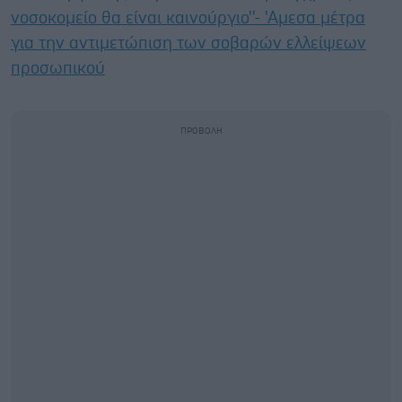
νοσοκομείο θα είναι καινούργιο''- 'Αμεσα μέτρα
για την αντιμετώπιση των σοβαρών ελλείψεων
προσωπικού