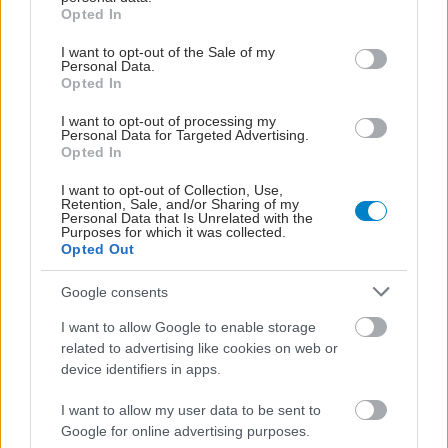
grant or deny consent to Google and its third-party tags to
Opted In
use your data for below specified purposes in below Google
ΕΟΠΥΥ: Στο 1,1 δισ. ευρώ
consent section.
I want to opt-out of the Sale of my
έκλεισαν clawback -
Personal Data.
rebate φαρμάκων το
Opted In
2025 - Επίσημος
I want to opt-out of processing my
απολογισμός
Personal Data for Targeted Advertising.
Opted In
I want to opt-out of Collection, Use,
Retention, Sale, and/or Sharing of my
Personal Data that Is Unrelated with the
ΔΕΙΤΕ ΕΠΙΣΗΣ
Purposes for which it was collected.
Opted Out
Google consents
I want to allow Google to enable storage
related to advertising like cookies on web or
device identifiers in apps.
I want to allow my user data to be sent to
Google for online advertising purposes.