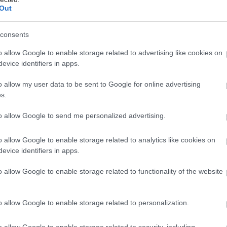
τις 27 χώρες της ΕΕ, περισσότεροι από τους μισούς
Out
που υποβλήθηκαν σε χειρουργική επέμβαση
η ήταν εγγεγραμμένοι ως ασθενείς ημερήσιας
consents
o allow Google to enable storage related to advertising like cookies on
evice identifiers in apps.
o allow my user data to be sent to Google for online advertising
s.
ς ημερήσιας νοσηλείας αποτελούσαν τη συντριπτική
α
στην Πορτογαλία, στην Ισπανία, στην Εσθονία, στη
to allow Google to send me personalized advertising.
στην Ιρλανδία, στη Φινλανδία και στη Μάλτα
, με
o allow Google to enable storage related to analytics like cookies on
ου κυμαίνονταν από 98% στη Μάλτα έως 99,2% στην
evice identifiers in apps.
α.
o allow Google to enable storage related to functionality of the website
νία
​​(98,8%), στην
Τσεχία
(98,5%), στην
Ιταλία
(91,9%),
νία
(87,9%) και στην
Ολλανδία
(79,9%), οι περισσότεροι
που υποβλήθηκαν σε χειρουργική επέμβαση
o allow Google to enable storage related to personalization.
η αντιμετωπίστηκαν ως εξωτερικοί ασθενείς.
o allow Google to enable storage related to security, including