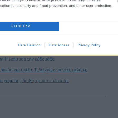
νία και τη Βουλγαρία, η πλειονότητα των ασθενών
cation functionality and fraud prevention, and other user protection.
ν στο νοσοκομείο όλη τη νύχτα
(νοσηλευόμενοι), με
% και 54,7% αντίστοιχα.
CONFIRM
έστε το iatronet.gr στο Discover
υγείας σήμερα
Data Deletion
Data Access
Privacy Policy
κο για την παχυσαρκία: Σημαντική απώλεια βάρους
εση Mazdutide την εβδομάδα
σκεύη και υγεία: Τι δείχνουν οι νέες μελέτες
ακχαρώδης διαβήτης και καλοκαίρι