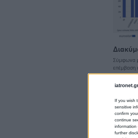
Διακύμ
Σύμφωνα μ
επέμβαση 
φακού από
εκατομμύρι
iatronet.g
ποσοστό 1
If you wish 
sensitive in
confirm you
continue se
Το
Λουξεμ
information 
further disc
χειρουργι