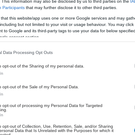
. This information may also be disclosed by us to third parties on the
IA
 η
Εσθονία
είχαν τα επόμενα υψηλότερα ποσοστά, με
Participants
that may further disclose it to other third parties.
ι 1.506,8 χειρουργικές επεμβάσεις ανά 100.000 άτομα
.
 that this website/app uses one or more Google services and may gath
including but not limited to your visit or usage behaviour. You may click 
, η
Ρουμανία
είχε το χαμηλότερο ποσοστό, με μόνο
 to Google and its third-party tags to use your data for below specifi
ogle consent section.
ρουργικές επεμβάσεις καταρράκτη ανά 100.000 άτομα,
μενη από την
Πολωνία
(628,8) και τη
Βουλγαρία
l Data Processing Opt Outs
ικοί ασθενείς
o opt-out of the Sharing of my personal data.
In
ρη την ΕΕ, μόνο
το 6,4% των ασθενών που
αν σε χειρουργική επέμβαση καταρράκτη
o opt-out of the Sale of my Personal Data.
ν επίσημα ως εσωτερικοί ασθενείς, απαιτώντας
In
ευση
.
to opt-out of processing my Personal Data for Targeted
ing.
τεροι έλαβαν εξιτήριο την ίδια ημέρα, είτε ως επίσημα
In
ς ασθενείς ημερήσιας νοσηλείας (55,8%) είτε ως
o opt-out of Collection, Use, Retention, Sale, and/or Sharing
 ασθενείς (37,8%).
ersonal Data that Is Unrelated with the Purposes for which it
lected.