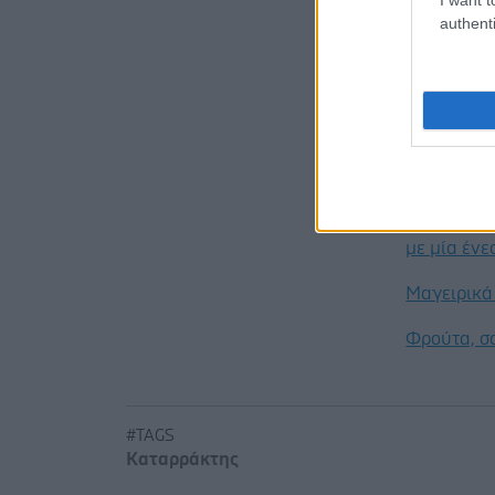
Στη Ρουμα
authenti
παρέμεινα
ποσοστά 57
Προσθ
Ειδήσεις 
Νέο φάρμα
με μία έν
Μαγειρικά 
Φρούτα, σ
#TAGS
Καταρράκτης