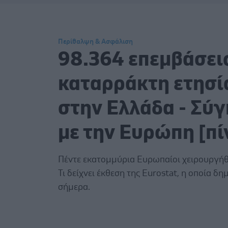
Περίθαλψη & Ασφάλιση
98.364 επεμβάσει
καταρράκτη ετησ
στην Ελλάδα - Σύ
με την Ευρώπη [πί
Πέντε εκατομμύρια Ευρωπαίοι χειρουργήθ
Τι δείχνει έκθεση της Eurostat, η οποία δ
σήμερα.