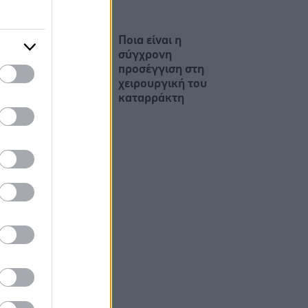
Ποια είναι η
σύγχρονη
προσέγγιση στη
χειρουργική του
καταρράκτη