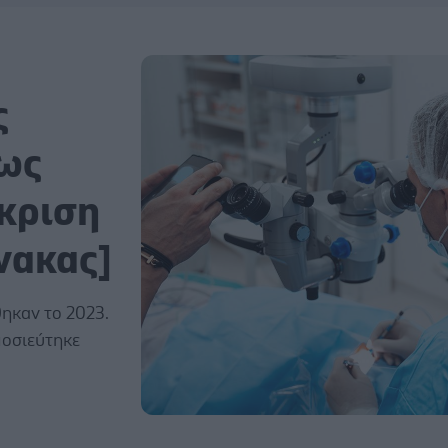
ς
ίως
γκριση
νακας]
ηκαν το 2023.
ημοσιεύτηκε