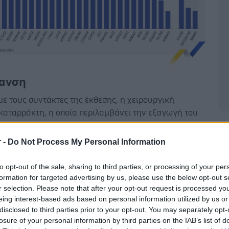
ανση
ε τους συντάκτες της έκθεσης, η χειρουργική
καταρράκτη, η οποία περιλαμβάνει την εξαγωγή του
 το μάτι, πραγματοποιήθηκε λίγο πάνω από 5
Δ
α φορές στην ΕΕ το 2023. Αυτό αντιστοιχεί σε
r -
Do Not Process My Personal Information
.118 χειρουργικών επεμβάσεων ανά 100 000 άτομα.
to opt-out of the sale, sharing to third parties, or processing of your per
formation for targeted advertising by us, please use the below opt-out s
r selection. Please note that after your opt-out request is processed y
eing interest-based ads based on personal information utilized by us or
βούργο
κατέγραψε το υψηλότερο ποσοστό, με 1.627,3
disclosed to third parties prior to your opt-out. You may separately opt-
losure of your personal information by third parties on the IAB’s list of
κές επεμβάσεις καταρράκτη ανά 100.000 άτομα. Η