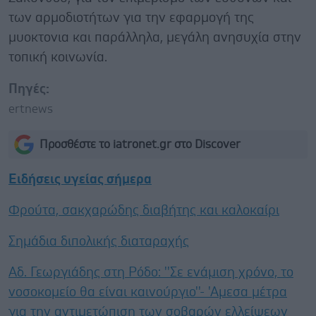
των αρμοδιοτήτων για την εφαρμογή της
μυοκτονια και παράλληλα, μεγάλη ανησυχία στην
τοπική κοινωνία.
Πηγές:
ertnews
Προσθέστε το iatronet.gr στο Discover
Ειδήσεις υγείας σήμερα
Φρούτα, σακχαρώδης διαβήτης και καλοκαίρι
Σημάδια διπολικής διαταραχής
Αδ. Γεωργιάδης στη Ρόδο: ''Σε ενάμιση χρόνο, το
νοσοκομείο θα είναι καινούργιο''- 'Αμεσα μέτρα
για την αντιμετώπιση των σοβαρών ελλείψεων