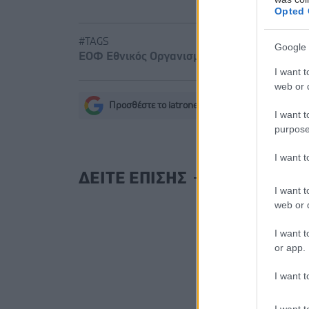
Opted 
#TAGS
Google 
ΕΟΦ Εθνικός Οργανισμός Φαρμάκων
,
Καλλ
I want t
web or d
Προσθέστε το iatronet.gr στο Discover
s
I want t
purpose
I want 
ΔΕΙΤΕ ΕΠΙΣΗΣ
I want t
web or d
I want t
or app.
I want t
I want t