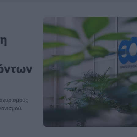
 η
ϊόντων
ισχυρισμούς
ανισμού.