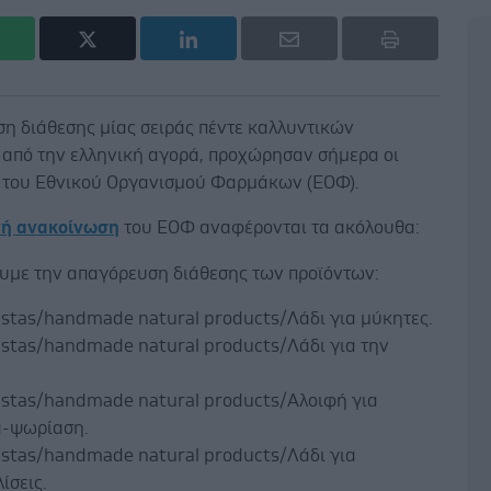
ση διάθεσης μίας σειράς πέντε καλλυντικών
 από την ελληνική αγορά, προχώρησαν σήμερα οι
 του Εθνικού Οργανισμού Φαρμάκων (ΕΟΦ).
νή ανακοίνωση
του ΕΟΦ αναφέρονται τα ακόλουθα:
υμε την απαγόρευση διάθεσης των προϊόντων:
istas/handmade natural products/Λάδι για μύκητες.
istas/handmade natural products/Λάδι για την
istas/handmade natural products/Αλοιφή για
α-ψωρίαση.
istas/handmade natural products/Λάδι για
ίσεις.