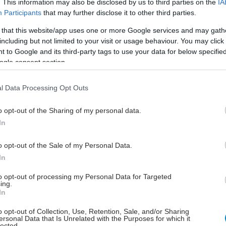
. This information may also be disclosed by us to third parties on the
IA
Participants
that may further disclose it to other third parties.
απόφαση εκδίδεται στο πλαίσιο της προστασίας της
Υγείας.
 that this website/app uses one or more Google services and may gath
including but not limited to your visit or usage behaviour. You may click 
 to Google and its third-party tags to use your data for below specifi
έστε το iatronet.gr στο Discover
ogle consent section.
υγείας σήμερα
l Data Processing Opt Outs
ρινά βήματα για υγιή, ενυδατωμένη και
ένη επιδερμίδα
o opt-out of the Sharing of my personal data.
In
υλος : Στο «κόκκινο» η Αττική για τον ιό του Δυτικού
o opt-out of the Sale of my Personal Data.
In
σπίτι και πάρκα στη γειτονιά μειώνουν τον κίνδυνο
που 2 [μελέτη]
to opt-out of processing my Personal Data for Targeted
ing.
In
o opt-out of Collection, Use, Retention, Sale, and/or Sharing
ersonal Data that Is Unrelated with the Purposes for which it
lected.