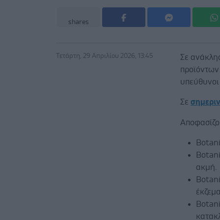
shares
Τετάρτη, 29 Απριλίου 2026, 13:45
Σε ανάκλη
προϊόντων
υπεύθυνοι
Σε
σημερι
Αποφασίζο
Botan
Botan
ακμή.
Botan
έκζεμ
Botan
κατακλ