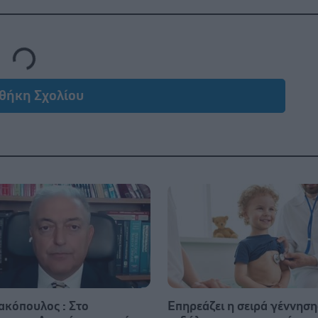
Loading...
θήκη Σχολίου
ακόπουλος : Στο
Επηρεάζει η σειρά γέννηση