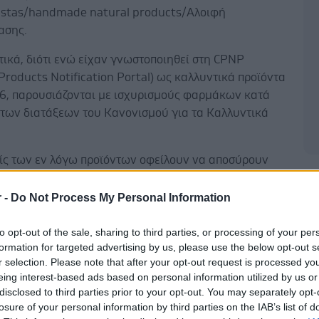
istas/handmade natural products/Αλοιφή
ασης.
ικά, διότι ενώ είχαν γνωστοποιηθεί στη CPNP
Products Notification Portal) ως καλλυντικά προϊόντα
.26, παρουσιάζονται με ισχυρισμούς φαρμάκων κατά
των διατάξεων του Κανονισμού για τα Καλλυντικά
είς των εν λόγω προϊόντων οφείλουν να αποσύρουν
 την αγορά.
Δ
r -
Do Not Process My Personal Information
to opt-out of the sale, sharing to third parties, or processing of your per
formation for targeted advertising by us, please use the below opt-out s
είς των εν λόγω προϊόντων οφείλουν να ενημερώσουν
r selection. Please note that after your opt-out request is processed y
 πελάτες τους προς υλοποίηση της παρούσας και να
eing interest-based ads based on personal information utilized by us or
disclosed to third parties prior to your opt-out. You may separately opt-
 αρχείο επιστροφών/ενημέρωσης στη διάθεση του
losure of your personal information by third parties on the IAB’s list of
α διάστημα 5 ετών.