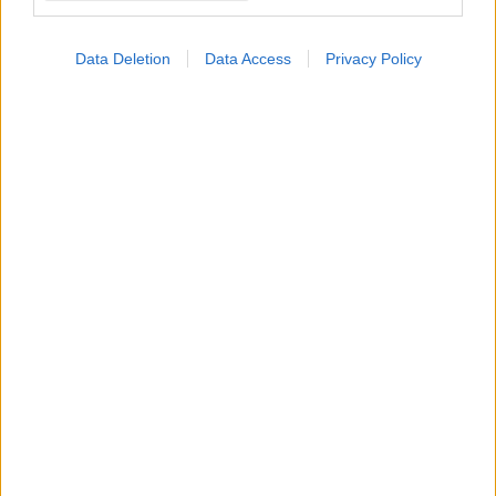
Data Deletion
Data Access
Privacy Policy
ΜΠΕΙΤΕ ΣΤΗ ΣΥΖΗΤΗΣΗ
Loading...
Προσθήκη Σχολίου
ΣΗΜΕΡΑ ΣΤΟ IATRONET.GR