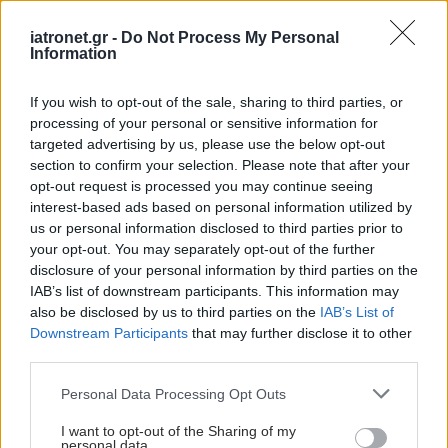
άσθμα τους και τα προληπτικά μέτρα που
iatronet.gr -
Do Not Process My Personal
μπορούν να λάβουν μαζί. Γιατί η ελεύθερη
Information
αναπνοή είναι δικαίωμα όλων μας».
If you wish to opt-out of the sale, sharing to third parties, or
Το άσθμα είναι μια συχνή χρόνια πάθηση, η οποία
processing of your personal or sensitive information for
μπορεί να ελεγχθεί αποτελεσματικά με την
targeted advertising by us, please use the below opt-out
section to confirm your selection. Please note that after your
κατάλληλη θεραπεία εξηγεί η Μαρία Καλλιέρη,
opt-out request is processed you may continue seeing
Πνευμονολόγος - Φυματιολόγος, Διδάκτωρ
interest-based ads based on personal information utilized by
Πανεπιστημίου Αθηνών, Επικουρική Επιμελήτρια,
us or personal information disclosed to third parties prior to
your opt-out. You may separately opt-out of the further
Β’ Πανεπιστημιακή Πνευμονολογική Κλινική,
disclosure of your personal information by third parties on the
Πανεπιστημιακό Γενικό Νοσοκομείο «Αττικόν», και
IAB’s list of downstream participants. This information may
Early Career Member Ομάδας Εργασίας
also be disclosed by us to third parties on the
IAB’s List of
Downstream Participants
that may further disclose it to other
Βρογχικού Άσθματος ΕΠΕ. «Η βάση της
third parties.
αντιμετώπισης είναι τα εισπνεόμενα
Please note that this website/app uses one or more Google
κορτικοστεροειδή, που μειώνουν τη φλεγμονή
Personal Data Processing Opt Outs
services and may gather and store information including but
στους αεραγωγούς, σε συνδυασμό με τα
not limited to your visit or usage behaviour. You may click to
I want to opt-out of the Sharing of my
personal data.