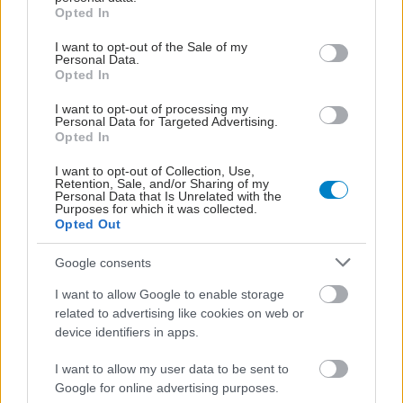
βρογχοδιασταλτικά φάρμακα που συμβάλλουν
grant or deny consent to Google and its third-party tags to
Opted In
use your data for below specified purposes in below Google
στη χαλάρωση των μυών των αεραγωγών και
consent section.
I want to opt-out of the Sale of my
στη βελτίωση της αναπνοής.
Personal Data.
Opted In
Ωστόσο, η πρόσβαση σε αυτά τα φάρμακα δεν
I want to opt-out of processing my
είναι πάντα δεδομένη, λόγω οικονομικών
Personal Data for Targeted Advertising.
Opted In
περιορισμών, γεωγραφικών ανισοτήτων και
ανεπαρκούς ενημέρωσης. Σε ορισμένες
I want to opt-out of Collection, Use,
Retention, Sale, and/or Sharing of my
περιπτώσεις, οι ασθενείς καθυστερούν να
Personal Data that Is Unrelated with the
Purposes for which it was collected.
προμηθευτούν τη θεραπεία τους ή τη διακόπτουν,
Opted Out
γεγονός που μπορεί να οδηγήσει σε επιδείνωση
Google consents
της νόσου και αυξημένο κίνδυνο παροξύνσεων».
Η τακτική παρακολούθηση από τον Πνευμονολόγο
I want to allow Google to enable storage
related to advertising like cookies on web or
είναι καθοριστική, καθώς μέσω της
device identifiers in apps.
συνταγογράφησης διασφαλίζεται η κατάλληλη
θεραπεία. Η ενημέρωση, η πρόσβαση και η
I want to allow my user data to be sent to
Google for online advertising purposes.
συνεργασία ασθενών και ιατρών είναι βασικές