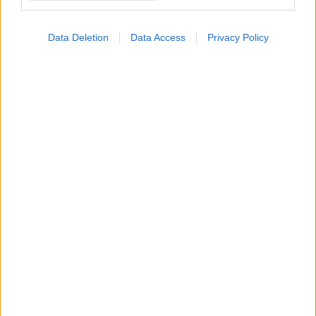
Αδ. Γεωργιάδης στη Ρόδο: ''Σε ενάμιση χρόνο, το
νοσοκομείο θα είναι καινούργιο''- 'Αμεσα μέτρα
Data Deletion
Data Access
Privacy Policy
για την αντιμετώπιση των σοβαρών ελλείψεων
προσωπικού
#TAGS
Άσθμα
Προσθέστε το iatronet.gr στο Discover
shares
ΔΙΑΒΑΣΤΕ ΑΚΟΜΑ