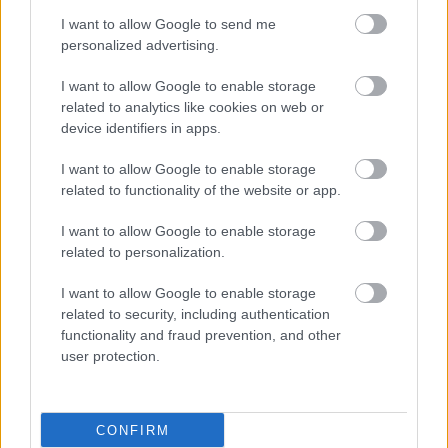
προϋποθέσεις για τον έλεγχο του άσθματος, που
I want to allow Google to send me
αποτελεί δικαίωμα όλων, τονίζει η κα Καλλιέρη.
personalized advertising.
I want to allow Google to enable storage
Οι δράσεις ενημέρωσης της Ομάδας Εργασίας για
related to analytics like cookies on web or
το Βρογχικό Άσθμα της ΕΠΕ, με αφορμή την
device identifiers in apps.
Παγκόσμια Ημέρα Άσθματος, πραγματοποιούνται
I want to allow Google to enable storage
με την ευγενική χορηγία των εταιρειών:
related to functionality of the website or app.
AstraZeneca, Chiesi Hellas, Elpen, GSK, Guidotti
Hellas, Menarini Hellas, Pfizer Hellas.
I want to allow Google to enable storage
related to personalization.
Προσθέστε το iatronet.gr στο Discover
I want to allow Google to enable storage
related to security, including authentication
Ειδήσεις υγείας σήμερα
functionality and fraud prevention, and other
user protection.
Φρούτα, σακχαρώδης διαβήτης και καλοκαίρι
Σημάδια διπολικής διαταραχής
CONFIRM