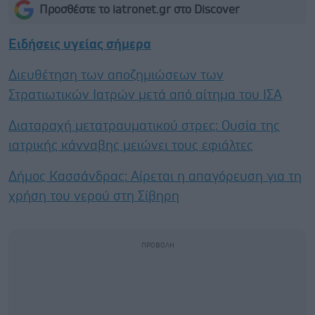
Προσθέστε το iatronet.gr στο Discover
Ειδήσεις υγείας σήμερα
Διευθέτηση των αποζημιώσεων των
Στρατιωτικών Ιατρών μετά από αίτημα του ΙΣΑ
Διαταραχή μετατραυματικού στρες: Ουσία της
ιατρικής κάνναβης μειώνει τους εφιάλτες
Δήμος Κασσάνδρας: Αίρεται η απαγόρευση για τη
χρήση του νερού στη Σίβηρη