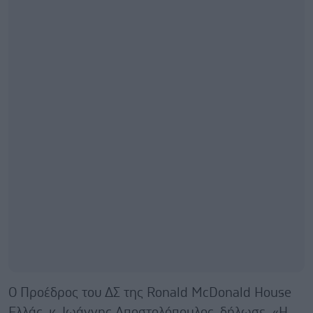
Ο Προέδρος του ΔΣ της Ronald McDonald House
Ελλάς, κ. Ιωάννης Αποστολόπουλος, δήλωσε «Η