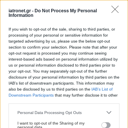
ΔΕΙΤΕ ΕΠΙΣΗΣ
iatronet.gr -
Do Not Process My Personal
Information
If you wish to opt-out of the sale, sharing to third parties, or
processing of your personal or sensitive information for
targeted advertising by us, please use the below opt-out
section to confirm your selection. Please note that after your
opt-out request is processed you may continue seeing
interest-based ads based on personal information utilized by
us or personal information disclosed to third parties prior to
your opt-out. You may separately opt-out of the further
disclosure of your personal information by third parties on the
IAB’s list of downstream participants. This information may
also be disclosed by us to third parties on the
IAB’s List of
Downstream Participants
that may further disclose it to other
third parties.
Please note that this website/app uses one or more Google
Personal Data Processing Opt Outs
services and may gather and store information including but
not limited to your visit or usage behaviour. You may click to
I want to opt-out of the Sharing of my
personal data.