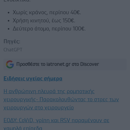
Χωρίς κράνος, περίπου 40€.
Χρήση κινητού, έως 150€.
Δεύτερο άτομο, περίπου 100€.
Πηγές:
ChatGPT
Προσθέστε το iatronet.gr στο Discover
Ειδήσεις υγείας σήμερα
Η ανθρώπινη πλευρά της ρομποτικής
χειρουργικής- Παρακολουθώντας το στρες των
χειρουργών στο χειρουργείο
ΕΟΔΥ: CoViD, γρίπη και RSV παραμένουν σε
χαμηλά επίπεδα