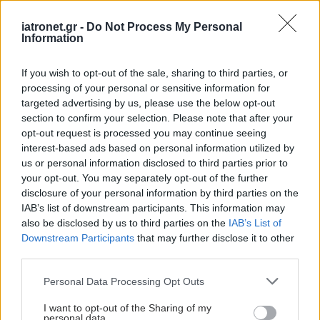
τροχαία ατυχήματα τον
Μάιο, λιγότεροι
iatronet.gr -
Do Not Process My Personal
Information
τραυματίες
If you wish to opt-out of the sale, sharing to third parties, or
processing of your personal or sensitive information for
Τροχαία: Αύξηση στους
targeted advertising by us, please use the below opt-out
νεκρούς τον
section to confirm your selection. Please note that after your
Φεβρουάριο, μείωση
opt-out request is processed you may continue seeing
στους τραυματίες
interest-based ads based on personal information utilized by
us or personal information disclosed to third parties prior to
your opt-out. You may separately opt-out of the further
disclosure of your personal information by third parties on the
Η Ελλάδα τρίτη στην ΕΕ
IAB’s list of downstream participants. This information may
σε θανάτους από
also be disclosed by us to third parties on the
IAB’s List of
τροχαία - Σε ποια χώρα
Downstream Participants
that may further disclose it to other
είναι οι λιγότεροι
third parties.
Please note that this website/app uses one or more Google
Personal Data Processing Opt Outs
services and may gather and store information including but
ΕΛΣΤΑΤ: Αισθητή
not limited to your visit or usage behaviour. You may click to
I want to opt-out of the Sharing of my
μείωση τραυματισμών
personal data.