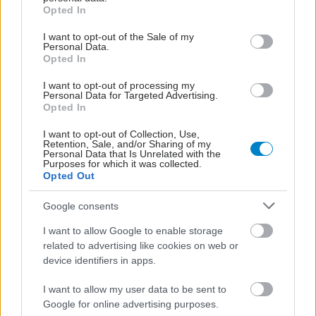
grant or deny consent to Google and its third-party tags to
Opted In
από τροχαία τον
use your data for below specified purposes in below Google
Ιανουάριο
consent section.
I want to opt-out of the Sale of my
Personal Data.
Opted In
ΕΛΣΤΑΤ: 1.043
I want to opt-out of processing my
Personal Data for Targeted Advertising.
τραυματίες από τροχαία
Opted In
ατυχήματα τον Νοέμβριο
[πίνακας]
I want to opt-out of Collection, Use,
Retention, Sale, and/or Sharing of my
Personal Data that Is Unrelated with the
Purposes for which it was collected.
Opted Out
''ADAC'': Τα μπουφάν
στην οδήγηση αυξάνουν
Google consents
τον κίνδυνο
τραυματισμού ακόμη και
I want to allow Google to enable storage
σε χαμηλές ταχύτητες
related to advertising like cookies on web or
device identifiers in apps.
I want to allow my user data to be sent to
Google for online advertising purposes.