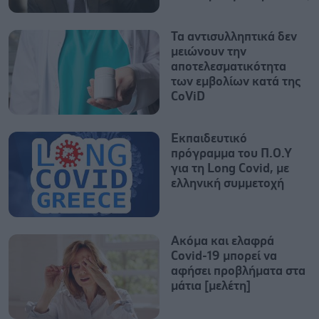
Τα αντισυλληπτικά δεν
μειώνουν την
αποτελεσματικότητα
των εμβολίων κατά της
CοViD
Εκπαιδευτικό
πρόγραμμα του Π.Ο.Υ
για τη Long Covid, με
ελληνική συμμετοχή
Ακόμα και ελαφρά
Covid-19 μπορεί να
αφήσει προβλήματα στα
μάτια [μελέτη]