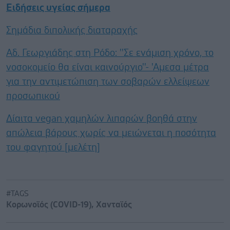
Ειδήσεις υγείας σήμερα
Σημάδια διπολικής διαταραχής
Αδ. Γεωργιάδης στη Ρόδο: ''Σε ενάμιση χρόνο, το
νοσοκομείο θα είναι καινούργιο''- 'Αμεσα μέτρα
για την αντιμετώπιση των σοβαρών ελλείψεων
προσωπικού
Δίαιτα vegan χαμηλών λιπαρών βοηθά στην
απώλεια βάρους χωρίς να μειώνεται η ποσότητα
του φαγητού [μελέτη]
#TAGS
Κορωνοϊός (COVID-19)
,
Χανταϊός