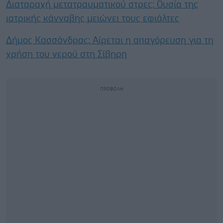
Διαταραχή μετατραυματικού στρες: Ουσία της
ιατρικής κάνναβης μειώνει τους εφιάλτες
Δήμος Κασσάνδρας: Αίρεται η απαγόρευση για τη
χρήση του νερού στη Σίβηρη