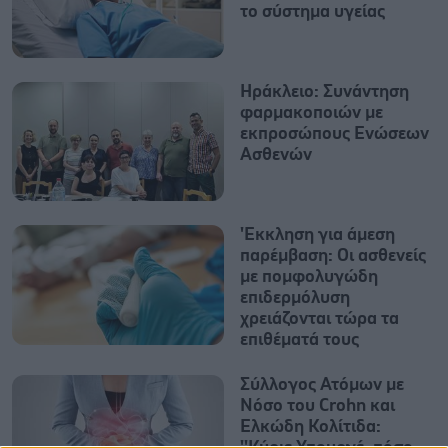
το σύστημα υγείας
Ηράκλειο: Συνάντηση
φαρμακοποιών με
εκπροσώπους Ενώσεων
Ασθενών
'Εκκληση για άμεση
παρέμβαση: Οι ασθενείς
με πομφολυγώδη
επιδερμόλυση
χρειάζονται τώρα τα
επιθέματά τους
Σύλλογος Ατόμων με
Νόσο του Crohn και
Ελκώδη Κολίτιδα: