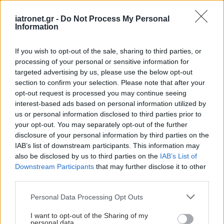
''Κύριε Υπουργέ, πόσο
ακόμη θα αγνοείτε τους
iatronet.gr -
Do Not Process My Personal
ασθενείς με ΙΦΝΕ;''
Information
Κουλτούρα ασφάλειας
If you wish to opt-out of the sale, sharing to third parties, or
ασθενών
processing of your personal or sensitive information for
targeted advertising by us, please use the below opt-out
section to confirm your selection. Please note that after your
opt-out request is processed you may continue seeing
interest-based ads based on personal information utilized by
us or personal information disclosed to third parties prior to
your opt-out. You may separately opt-out of the further
disclosure of your personal information by third parties on the
ΔΕΙΤΕ ΕΠΙΣΗΣ
IAB’s list of downstream participants. This information may
also be disclosed by us to third parties on the
IAB’s List of
Downstream Participants
that may further disclose it to other
third parties.
Please note that this website/app uses one or more Google
Personal Data Processing Opt Outs
services and may gather and store information including but
not limited to your visit or usage behaviour. You may click to
I want to opt-out of the Sharing of my
personal data.