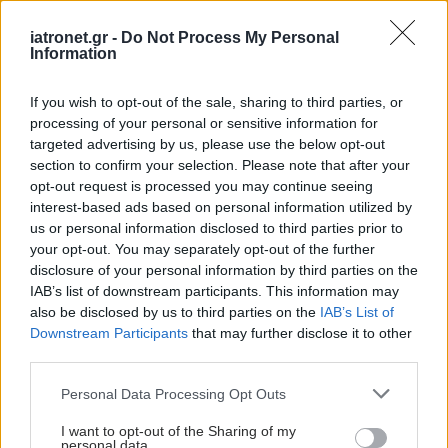
iatronet.gr -
Do Not Process My Personal
Information
If you wish to opt-out of the sale, sharing to third parties, or
processing of your personal or sensitive information for
targeted advertising by us, please use the below opt-out
section to confirm your selection. Please note that after your
opt-out request is processed you may continue seeing
interest-based ads based on personal information utilized by
us or personal information disclosed to third parties prior to
your opt-out. You may separately opt-out of the further
Παρασκευή, 26 Ιουνίου 2026, 13:30
disclosure of your personal information by third parties on the
Nέα ελπιδοφόρα επιλογή για την αντιμετώπιση
IAB’s list of downstream participants. This information may
της κόπωσης σε ασθενείς με καρκίνο
also be disclosed by us to third parties on the
IAB’s List of
Downstream Participants
that may further disclose it to other
Η θεραπεία πρέπει να γίνεται εξατομικευμένα λαμβάνοντας
third parties.
υπόψη τα χαρακτηριστικά κάθε ασθενούς.
Please note that this website/app uses one or more Google
Personal Data Processing Opt Outs
services and may gather and store information including but
not limited to your visit or usage behaviour. You may click to
I want to opt-out of the Sharing of my
personal data.