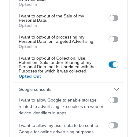
grant or deny consent to Google and its third-party tags to
Opted In
use your data for below specified purposes in below Google
consent section.
I want to opt-out of the Sale of my
Personal Data.
Opted In
I want to opt-out of processing my
Personal Data for Targeted Advertising.
Opted In
I want to opt-out of Collection, Use,
Retention, Sale, and/or Sharing of my
Personal Data that Is Unrelated with the
Purposes for which it was collected.
Πέμπτη, 25 Ιουνίου 2026, 08:00
Opted Out
12 -15 εκατ. ασθενείς στην Ευρώπη κάνουν
Google consents
χρήση βιολογικών και βιοομοειδών φαρμάκων
I want to allow Google to enable storage
Mια δεκαετία μετά την είσοδό τους στην αγορά.
related to advertising like cookies on web or
device identifiers in apps.
I want to allow my user data to be sent to
Google for online advertising purposes.