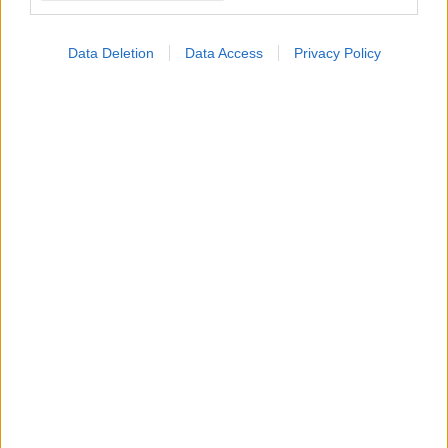
Data Deletion
Data Access
Privacy Policy
Δευτέρα, 22 Ιουνίου 2026, 07:00
Φάρμακο: Καθυστερήσεις και εμπόδια στην
πρόσβαση των ασθενών
Η αγορά δεν μπορεί να λειτουργεί με ανεπίσημες
διαβεβαιώσεις. Πρόβλημα με την τελική υπογραφή των
συμφωνητικών για διάθεση των σκευασμάτων.