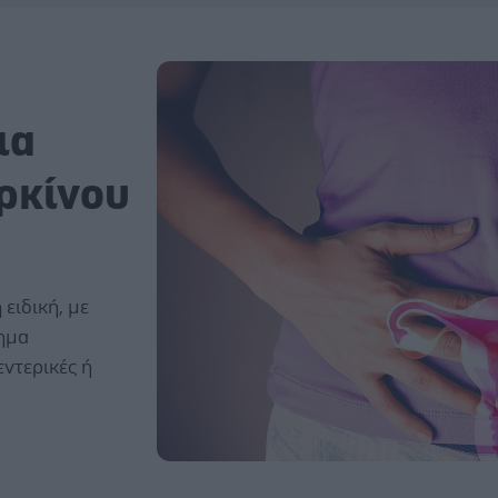
ια
ρκίνου
 ειδική, με
ημα
εντερικές ή