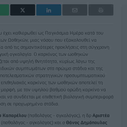
υ έχει καθιερωθεί ως Παγκόσμια Ημέρα κατά του
των Ωοθηκών, μιας νόσου που εξακολουθεί να
ία από τις σημαντικότερες προκλήσεις στη σύγχρονη
γική ογκολογία. Ο καρκίνος των ωοθηκών
ζεται από υψηλή θνητότητα, κυρίως λόγω της
ειδικών συμπτωμάτων στα πρώιμα στάδια και της
αποτελεσματικών στρατηγικών προσυμπτωματικού
Ο επιθηλιακός καρκίνος των ωοθηκών αποτελεί τη
 μορφή, με τον υψηλού βαθμού ορώδη καρκίνο να
και να συνδέεται με επιθετική βιολογική συμπεριφορά
ωση σε προχωρημένα στάδια.
α Καπαρέλου
(παθολόγος - ογκολόγος), η δρ
Αριστέα
α
(παθολόγος - ογκολόγος) και ο
Θάνος Δημόπουλος