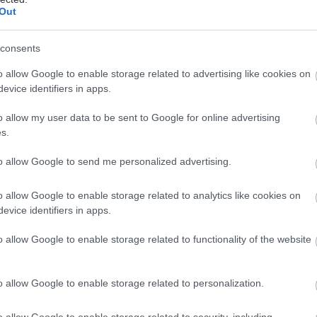
ικό ποσοστό επιθηλιακών καρκίνων ωοθηκών και
Out
τόχο για καινοτόμες θεραπείες, όπως τα antibody–
gates, με χαρακτηριστικό παράδειγμα το
consents
mab soravtansine σε ασθενείς με υψηλή έκφραση
o allow Google to enable storage related to advertising like cookies on
ληλα, η έκφραση του HER2, αν και λιγότερο συχνή,
evice identifiers in apps.
ι σε επιλεγμένους ιστολογικούς υποτύπους και μπορεί
ηθεί θεραπευτικά με τη χρήση anti-HER2
o allow my user data to be sent to Google for online advertising
s.
ν, εντάσσοντας τον καρκίνο των ωοθηκών στο
ς εξατομικευμένης ογκολογίας.
to allow Google to send me personalized advertising.
o allow Google to enable storage related to analytics like cookies on
evice identifiers in apps.
απεία αποτελεί ένα ταχέως εξελισσόμενο πεδίο, με
o allow Google to enable storage related to functionality of the website
αναστολέων σημείων ελέγχου του ανοσοποιητικού
heckpoint inhibitors) να ενσωματώνεται σταδιακά σε
α θεραπευτικά σχήματα. Συγκεκριμένα, το
o allow Google to enable storage related to personalization.
umab έχει μελετηθεί σε συνδυασμούς με
o allow Google to enable storage related to security, including