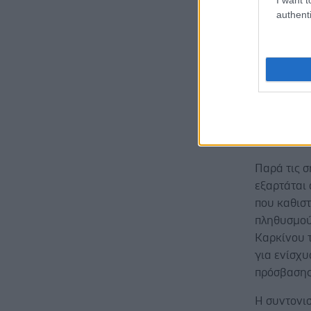
αντιαγγειο
authenti
συνδυασμ
(endoxan),
ασθενείς μ
αυτές προσ
ανοσογονι
σε επιλεγμ
θεραπευτικ
κλινικών μ
Παρά τις σ
εξαρτάται 
που καθισ
πληθυσμού
Καρκίνου 
για ενίσχυ
πρόσβασης
Η συντονι