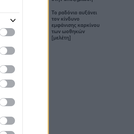
Το ραδόνιο αυξάνει
τον κίνδυνο
εμφάνισης καρκίνου
των ωοθηκών
[μελέτη]