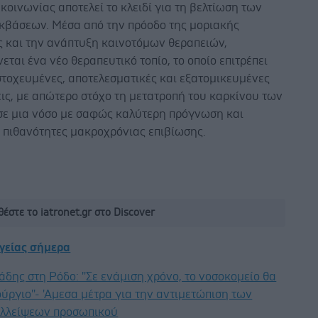
 κοινωνίας αποτελεί το κλειδί για τη βελτίωση των
εκβάσεων. Μέσα από την πρόοδο της μοριακής
ς και την ανάπτυξη καινοτόμων θεραπειών,
ται ένα νέο θεραπευτικό τοπίο, το οποίο επιτρέπει
στοχευμένες, αποτελεσματικές και εξατομικευμένες
ις, με απώτερο στόχο τη μετατροπή του καρκίνου των
ε μια νόσο με σαφώς καλύτερη πρόγνωση και
 πιθανότητες μακροχρόνιας επιβίωσης.
έστε το iatronet.gr στο Discover
υγείας σήμερα
άδης στη Ρόδο: ''Σε ενάμιση χρόνο, το νοσοκομείο θα
ούργιο''- 'Αμεσα μέτρα για την αντιμετώπιση των
λλείψεων προσωπικού