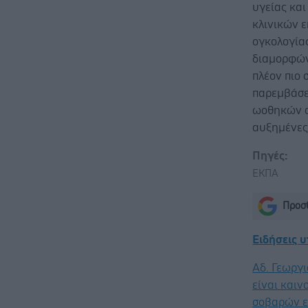
υγείας και
κλινικών 
ογκολογία
διαμορφώνε
πλέον πιο 
παρεμβάσε
ωοθηκών σ
αυξημένες
Πηγές:
ΕΚΠΑ
Προσθ
Ειδήσεις 
Αδ. Γεωργι
είναι καιν
σοβαρών ε