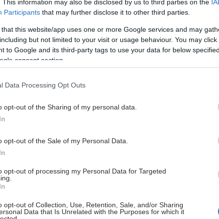
 της νόσου, υπογραμμίζοντας τη σημασία της
. This information may also be disclosed by us to third parties on the
IA
Participants
that may further disclose it to other third parties.
συμβουλευτικής και του μοριακού ελέγχου.
 that this website/app uses one or more Google services and may gath
τική αντιμετώπιση του καρκίνου των ωοθηκών είναι
including but not limited to your visit or usage behaviour. You may click 
οντική και περιλαμβάνει κυρίως κυτταρομειωτική
 to Google and its third-party tags to use your data for below specifi
κή επέμβαση (debulking surgery) σε συνδυασμό με
ogle consent section.
ή χημειοθεραπεία βασισμένη σε πλατίνα και ταξάνες.
 πλήρους κυτταρομείωσης (R0 resection) αποτελεί
l Data Processing Opt Outs
τικότερο προγνωστικό παράγοντα επιβίωσης. Τα
o opt-out of the Sharing of my personal data.
χρόνια, η θεραπευτική στρατηγική έχει εμπλουτιστεί
In
 με την εισαγωγή στοχευμένων παραγόντων. Οι PARP
ς έχουν καθιερωθεί ως θεραπεία συντήρησης σε
o opt-out of the Sale of my Personal Data.
ε BRCA μεταλλάξεις ή σε ασθενείς με ανεπάρκεια
In
ανασυνδυασμού, βελτιώνοντας ουσιαστικά την
ωρίς εξέλιξη της νόσου.
to opt-out of processing my Personal Data for Targeted
ing.
In
η αξιοποίηση νεότερων βιοδεικτών διευρύνει τις
ες εξατομικευμένης θεραπείας. Ο υποδοχέας
o opt-out of Collection, Use, Retention, Sale, and/or Sharing
ersonal Data that Is Unrelated with the Purposes for which it
ξέος-α (Folate Receptor Alpha, FRα) υπερεκφράζεται
lected.