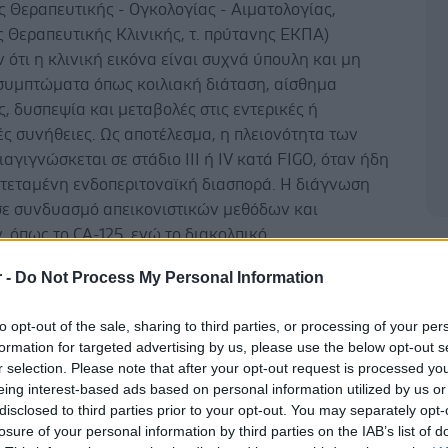
 Θεραπευτικής - Ογκολογίας - Αιματολογίας,
 Θεραπευτικής Κλινικής, τ. πρύτανης ΕΚΠΑ)
ότι η κλινική εικόνα είναι συχνά ύπουλη και μη
 συμπτώματα όπως κοιλιακή διάταση, αίσθημα
, δυσπεψία και μεταβολές στις εντερικές ή
ς συνήθειες. Ως αποτέλεσμα, η πλειονότητα των
αγιγνώσκεται σε στάδιο III ή IV κατά FIGO, όταν ήδη
κτεταμένη ενδοπεριτοναϊκή διασπορά. Η διάγνωση
 σε συνδυασμό απεικονιστικών μεθόδων και
, όπως το CA-125, ενώ το διακολπικό
Δ
άφημα αποτελεί βασικό εργαλείο αρχικής εκτίμησης.
r -
Do Not Process My Personal Information
ογένεια της νόσου είναι πολυπαραγοντική, με
to opt-out of the sale, sharing to third parties, or processing of your per
 ρόλο των γενετικών παραγόντων. Μεταλλάξεις στα
formation for targeted advertising by us, please use the below opt-out s
RCA1 και BRCA2 αυξάνουν σημαντικά τον κίνδυνο
r selection. Please note that after your opt-out request is processed y
 καρκίνου των ωοθηκών, ενώ σχετίζονται και με
eing interest-based ads based on personal information utilized by us or
ευαισθησία σε στοχευμένες θεραπείες. Παράλληλα, το
disclosed to third parties prior to your opt-out. You may separately opt-
Lynch συνδέεται με συγκεκριμένους ιστολογικούς
losure of your personal information by third parties on the IAB’s list of