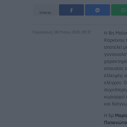
shares
Παρασκευή, 08 Μαΐου 2026, 09:37
Η 8η Μαΐο
Καρκίνου 
αποτελεί μ
γυναικολο
χαρακτηρί
απουσίας 
έλλειψης 
ελέγχου. 
συχνότερη
κυριαρχεί 
και διάγν
H δρ
Μαρί
Παπανώτ