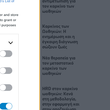
B’s List of
αντιμετώπιση για
τον καρκίνο των
ωοθηκών
er and store
to grant or
ed purposes
Καρκίνος των
Ωοθηκών: Η
ενημέρωση και η
έγκαιρη διάγνωση
σώζουν ζωές
Νέα θεραπεία για
τον μεταστατικό
καρκίνο των
ωοθηκών
HRD στον καρκίνο
ωοθηκών: Κενά
στη μεθοδολογία,
στην εφαρμογή και
στην αποζημίωση