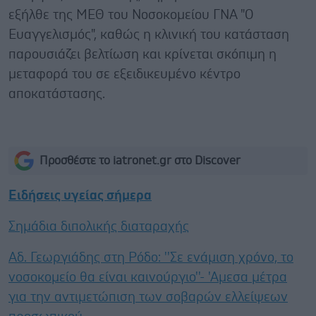
εξήλθε της ΜΕΘ του Νοσοκομείου ΓΝΑ "Ο
Ευαγγελισμός", καθώς η κλινική του κατάσταση
παρουσιάζει βελτίωση και κρίνεται σκόπιμη η
μεταφορά του σε εξειδικευμένο κέντρο
αποκατάστασης.
Προσθέστε το iatronet.gr στο Discover
Ειδήσεις υγείας σήμερα
Σημάδια διπολικής διαταραχής
Αδ. Γεωργιάδης στη Ρόδο: ''Σε ενάμιση χρόνο, το
νοσοκομείο θα είναι καινούργιο''- 'Αμεσα μέτρα
για την αντιμετώπιση των σοβαρών ελλείψεων