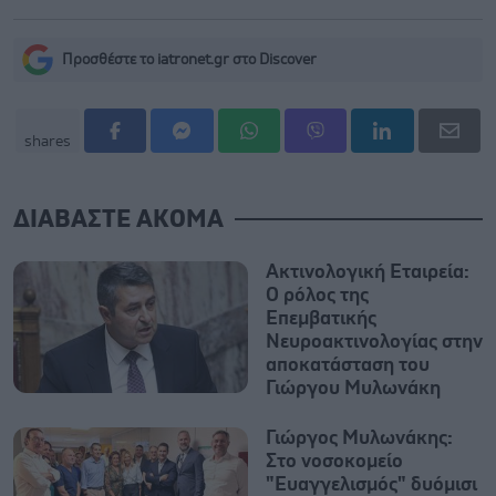
Προσθέστε το iatronet.gr στο Discover
shares
ΔΙΑΒΑΣΤΕ ΑΚΟΜΑ
Ακτινολογική Εταιρεία:
Ο ρόλος της
Επεμβατικής
Νευροακτινολογίας στην
αποκατάσταση του
Γιώργου Μυλωνάκη
Γιώργος Μυλωνάκης:
Στο νοσοκομείο
"Ευαγγελισμός" δυόμισι