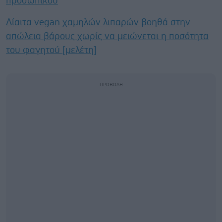
προσωπικού
Δίαιτα vegan χαμηλών λιπαρών βοηθά στην
απώλεια βάρους χωρίς να μειώνεται η ποσότητα
του φαγητού [μελέτη]