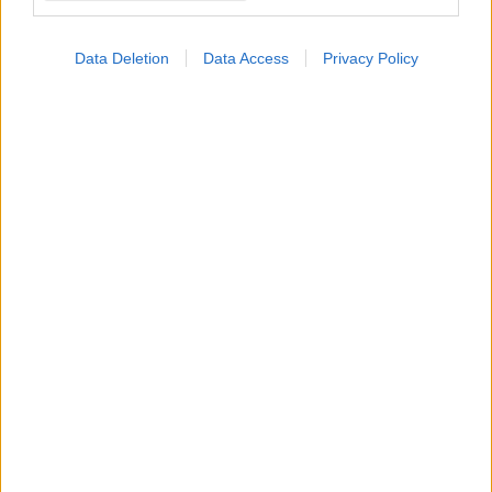
Data Deletion
Data Access
Privacy Policy
ΜΠΕΙΤΕ ΣΤΗ ΣΥΖΗΤΗΣΗ
Loading...
Προσθήκη Σχολίου
ΣΗΜΕΡΑ ΣΤΟ IATRONET.GR