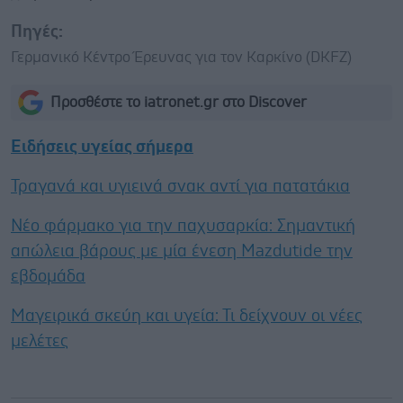
Πηγές:
Γερμανικό Κέντρο Έρευνας για τον Καρκίνο (DKFZ)
Προσθέστε το iatronet.gr στο Discover
Ειδήσεις υγείας σήμερα
Τραγανά και υγιεινά σνακ αντί για πατατάκια
Νέο φάρμακο για την παχυσαρκία: Σημαντική
απώλεια βάρους με μία ένεση Mazdutide την
εβδομάδα
Μαγειρικά σκεύη και υγεία: Τι δείχνουν οι νέες
μελέτες