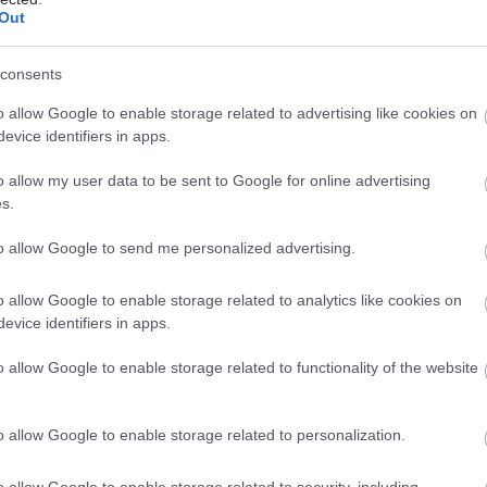
Out
ff, δήλωσε ότι η μελέτη δίνει ισχυρές ενδείξεις για
άτωση της μαγνητικής τομογραφίας καρδιάς και
consents
ν στο αίμα στην πρόβλεψη κινδύνου σε ανθρώπους με
o allow Google to enable storage related to advertising like cookies on
η.
evice identifiers in apps.
o allow my user data to be sent to Google for online advertising
s.
to allow Google to send me personalized advertising.
έστε το iatronet.gr στο Discover
o allow Google to enable storage related to analytics like cookies on
evice identifiers in apps.
υγείας σήμερα
o allow Google to enable storage related to functionality of the website
μετατραυματικού στρες: Ουσία της ιατρικής
μειώνει τους εφιάλτες
o allow Google to enable storage related to personalization.
σάνδρας: Αίρεται η απαγόρευση για τη χρήση του
o allow Google to enable storage related to security, including