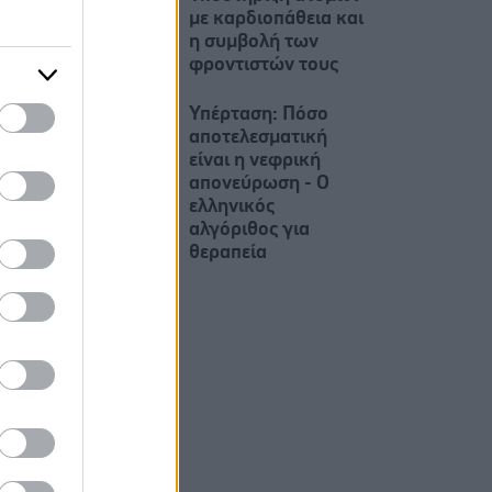
με καρδιοπάθεια και
η συμβολή των
φροντιστών τους
Υπέρταση: Πόσο
αποτελεσματική
είναι η νεφρική
απονεύρωση - Ο
ελληνικός
αλγόριθος για
θεραπεία