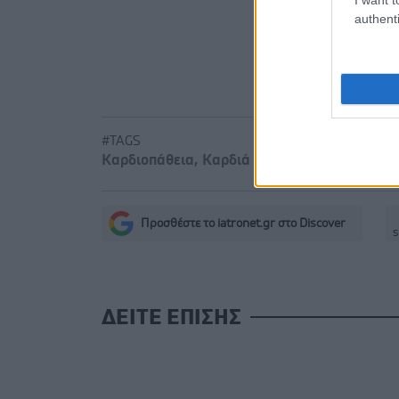
νερού στη
authenti
ΕΔΟΕΑΠ: Ο
θερμοκρα
#TAGS
Καρδιοπάθεια
,
Καρδιά
Προσθέστε το iatronet.gr στο Discover
s
ΔΕΙΤΕ ΕΠΙΣΗΣ