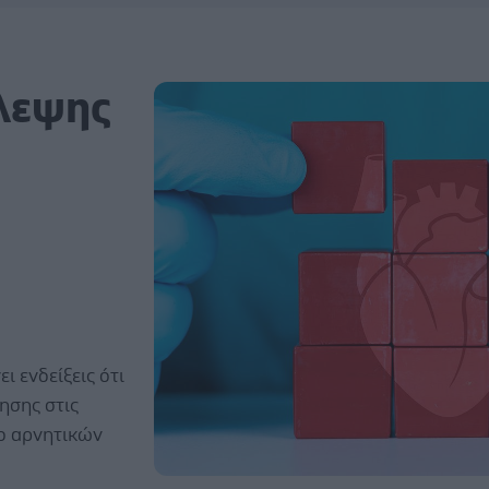
λεψης
ς
ι ενδείξεις ότι
ησης στις
ο αρνητικών