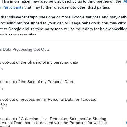
. This information may also be disclosed by us to third parties on the
IA
νιστικές εξετάσεις καρδιάς και παρακολούθησαν τους
Participants
that may further disclose it to other third parties.
τες για 7 χρόνια.
 that this website/app uses one or more Google services and may gath
ριμένη μελέτη διαπίστωσαν ότι αρκετοί προγνωστικοί
including but not limited to your visit or usage behaviour. You may click 
 όπως ουλώδης ιστός, βάρος και λειτουργικότητα του
 to Google and its third-party tags to use your data for below specifi
μυός σε απεικονιστική εξέταση, ιστορικό καρδιακής
ogle consent section.
ς και υψηλότερα επίπεδα στο αίμα του βιοδείκτη
συσχετίζονταν με μοιραία και μη μοιραία καρδιακά
l Data Processing Opt Outs
.
o opt-out of the Sharing of my personal data.
ος θάνατος από καρδιακά αίτια προβλέφτηκε
In
ντας τη δομή και λειτουργία της αριστερής κοιλίας με
τομογραφία καρδιάς και βιοδείκτες στο αίμα.
o opt-out of the Sale of my Personal Data.
In
ι η ενσωμάτωση των παραπάνω μεθόδων στην
to opt-out of processing my Personal Data for Targeted
η κινδύνου έδωσε πιο πλήρη και ακριβέστερη
ing.
για αρνητικά συμβάντα.
In
o opt-out of Collection, Use, Retention, Sale, and/or Sharing
ersonal Data that Is Unrelated with the Purposes for which it
lected.