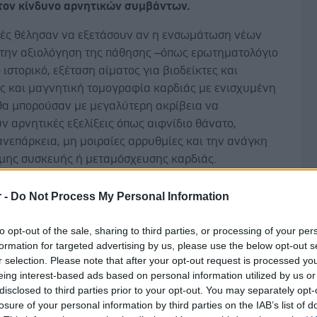
τον κίνδυνο αρνητικών συμβάντων.
τές θέλησαν να εξετάσουν αν η ενσωμάτωση νέων
την αξιολόγηση της πάθησης –όπως ερωτηματολόγιο
ό ιστορικό, εξέταση αίματος για βιοδείκτες και
ς και μαγνητική τομογραφία καρδιάς με ενισχυμένη
 θα μπορούσαν με μεγαλύτερη ακρίβεια να
 αρνητικές εξελίξεις όπως αιφνίδιο θάνατο,
νεπάρκεια, μη μοιραίες αρρυθμίες και την ανάγκη
μης συσκευής ή μεταμόσχευσης καρδιάς.
r -
Do Not Process My Personal Information
Δ
to opt-out of the sale, sharing to third parties, or processing of your per
 συμμετείχαν 2.700 ασθενείς με την πάθηση στη
formation for targeted advertising by us, please use the below opt-out s
ρική και την Ευρώπη, σε 44 τοποθεσίες που είχαν
r selection. Please note that after your opt-out request is processed y
η στην πάθηση και στην απεικόνιση της καρδιάς.
eing interest-based ads based on personal information utilized by us or
disclosed to third parties prior to your opt-out. You may separately opt-
ές συνέλεξαν το ιατρικό ιστορικό, εξετάσεις αίματος
losure of your personal information by third parties on the IAB’s list of