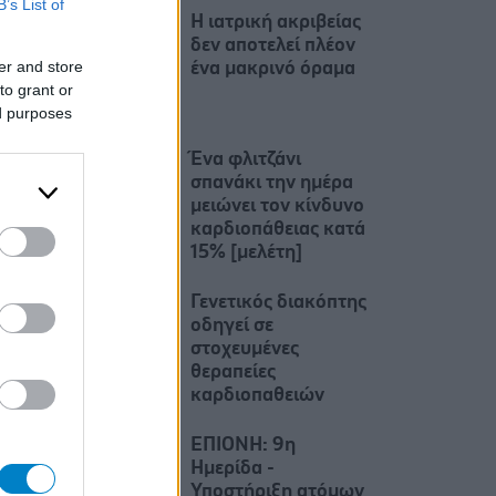
B’s List of
Η ιατρική ακριβείας
δεν αποτελεί πλέον
er and store
ένα μακρινό όραμα
to grant or
ed purposes
Ένα φλιτζάνι
σπανάκι την ημέρα
μειώνει τον κίνδυνο
καρδιοπάθειας κατά
15% [μελέτη]
Γενετικός διακόπτης
οδηγεί σε
στοχευμένες
θεραπείες
καρδιοπαθειών
ΕΠΙΟΝΗ: 9η
Ημερίδα -
Υποστήριξη ατόμων