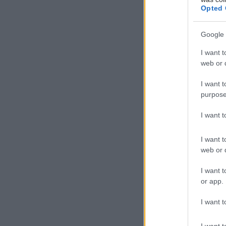
Opted 
Ο David Go
την ενσωμ
Google 
βιοδεικτώ
I want t
την πάθησ
web or d
I want t
purpose
Πηγές:
JAMA.
I want 
Προσθ
I want t
web or d
Ειδήσεις 
I want t
or app.
Διαταραχή 
κάνναβης 
I want t
Δήμος Κασ
I want t