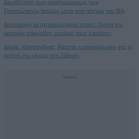
Διευθέτηση των αποζημιώσεων των
Στρατιωτικών Ιατρών μετά από αίτημα του ΙΣΑ
Διαταραχή μετατραυματικού στρες: Ουσία της
ιατρικής κάνναβης μειώνει τους εφιάλτες
Δήμος Κασσάνδρας: Αίρεται η απαγόρευση για τη
χρήση του νερού στη Σίβηρη