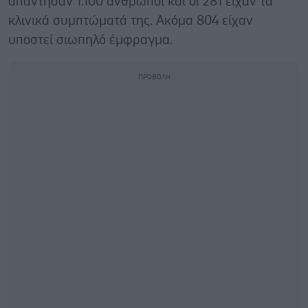
απάντησαν 1.100 άνθρωποι και οι 281 είχαν τα
κλινικά συμπτώματά της. Ακόμα 804 είχαν
υποστεί σιωπηλό έμφραγμα.