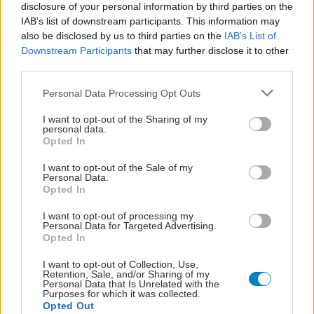
disclosure of your personal information by third parties on the
IAB’s list of downstream participants. This information may
also be disclosed by us to third parties on the
IAB’s List of
Downstream Participants
that may further disclose it to other
third parties.
Please note that this website/app uses one or more Google
Personal Data Processing Opt Outs
services and may gather and store information including but
not limited to your visit or usage behaviour. You may click to
I want to opt-out of the Sharing of my
personal data.
grant or deny consent to Google and its third-party tags to
Opted In
use your data for below specified purposes in below Google
consent section.
I want to opt-out of the Sale of my
Personal Data.
Opted In
I want to opt-out of processing my
Personal Data for Targeted Advertising.
Opted In
I want to opt-out of Collection, Use,
Retention, Sale, and/or Sharing of my
Personal Data that Is Unrelated with the
Purposes for which it was collected.
Opted Out