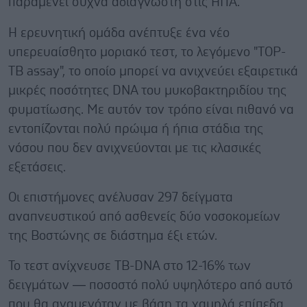
παραμένει συχνά αδιάγνωστη στις ΗΠΑ.
Η ερευνητική ομάδα ανέπτυξε ένα νέο
υπερευαίσθητο μοριακό τεστ, το λεγόμενο "TOP-
TB assay", το οποίο μπορεί να ανιχνεύει εξαιρετικά
μικρές ποσότητες DNA του μυκοβακτηριδίου της
φυματίωσης. Με αυτόν τον τρόπο είναι πιθανό να
εντοπίζονται πολύ πρώιμα ή ήπια στάδια της
νόσου που δεν ανιχνεύονται με τις κλασικές
εξετάσεις.
Οι επιστήμονες ανέλυσαν 297 δείγματα
αναπνευστικού από ασθενείς δύο νοσοκομείων
της Βοστώνης σε διάστημα έξι ετών.
Το τεστ ανίχνευσε TB-DNA στο 12-16% των
δειγμάτων — ποσοστό πολύ υψηλότερο από αυτό
που θα αναμενόταν με βάση τα χαμηλά επίπεδα