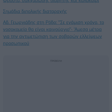
Φρούτα, σακχαρώδης διαβήτης και καλοκαίρι
Σημάδια διπολικής διαταραχής
Αδ. Γεωργιάδης στη Ρόδο: ''Σε ενάμιση χρόνο, το
νοσοκομείο θα είναι καινούργιο''- 'Αμεσα μέτρα
για την αντιμετώπιση των σοβαρών ελλείψεων
προσωπικού