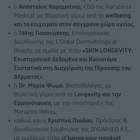
ο
Απόστολος Καραμπίνης
, CEO της Karabinis
Medical, με θεματική γύρω από το
wellbeing
και το επιχειρείν στον σύγχρονο χώρο υγείας
,
ο
Τόλης Γιακουμάκης
, Επιστημονικός
Διευθυντής της L’Oréal Dermatological
Beauty, με ομιλία με τίτλο
«SKIN LONGEVITY:
Επιστημονικά Δεδομένα και Καινοτόμα
Συστατικά στη Διαχείριση της Γήρανσης του
Δέρματος»
,
η
Dr. Μαρία Ψωμά
, Βιοπαθολόγος, με
θεματική γύρω από το
Longevity και την
Εμμηνόπαυση
, με την υποστήριξη της
Menarini Hellas,
καθώς και η
Χριστίνα Πούλου
, Πρόεδρος &
Διευθύνουσα Σύμβουλος της DYONMED A.E.,
με ομιλία με τίτλο
«Change your mindset