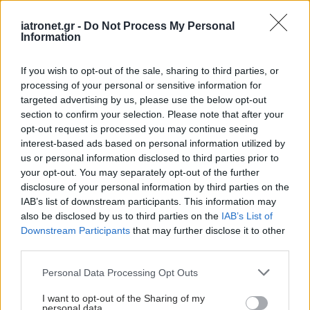
ΔΕΙΤΕ ΕΠΙΣΗΣ
iatronet.gr -
Do Not Process My Personal
Information
If you wish to opt-out of the sale, sharing to third parties, or
processing of your personal or sensitive information for
targeted advertising by us, please use the below opt-out
section to confirm your selection. Please note that after your
opt-out request is processed you may continue seeing
interest-based ads based on personal information utilized by
us or personal information disclosed to third parties prior to
your opt-out. You may separately opt-out of the further
disclosure of your personal information by third parties on the
IAB’s list of downstream participants. This information may
also be disclosed by us to third parties on the
IAB’s List of
Downstream Participants
that may further disclose it to other
third parties.
Please note that this website/app uses one or more Google
Personal Data Processing Opt Outs
services and may gather and store information including but
not limited to your visit or usage behaviour. You may click to
I want to opt-out of the Sharing of my
personal data.