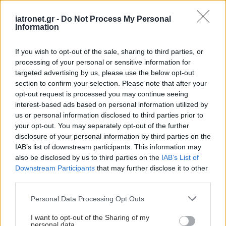
Συνδυασμένη θεραπεία
iatronet.gr -
Do Not Process My Personal
για τον μυοδιηθητικό
Information
καρκίνο της ουροδόχου
κύστης
If you wish to opt-out of the sale, sharing to third parties, or
processing of your personal or sensitive information for
targeted advertising by us, please use the below opt-out
section to confirm your selection. Please note that after your
Φόβος για τον καρκίνο:
opt-out request is processed you may continue seeing
Πότε είναι φυσιολογικός
interest-based ads based on personal information utilized by
και πότε χρειάζεται
us or personal information disclosed to third parties prior to
βοήθεια
your opt-out. You may separately opt-out of the further
disclosure of your personal information by third parties on the
IAB’s list of downstream participants. This information may
also be disclosed by us to third parties on the
IAB’s List of
Downstream Participants
that may further disclose it to other
third parties.
ΔΕΙΤΕ ΕΠΙΣΗΣ
Please note that this website/app uses one or more Google
Personal Data Processing Opt Outs
services and may gather and store information including but
not limited to your visit or usage behaviour. You may click to
I want to opt-out of the Sharing of my
personal data.