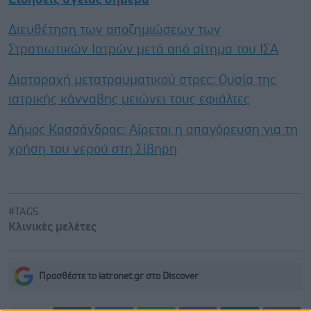
Διευθέτηση των αποζημιώσεων των
Στρατιωτικών Ιατρών μετά από αίτημα του ΙΣΑ
Διαταραχή μετατραυματικού στρες: Ουσία της
ιατρικής κάνναβης μειώνει τους εφιάλτες
Δήμος Κασσάνδρας: Αίρεται η απαγόρευση για τη
χρήση του νερού στη Σίβηρη
#TAGS
Κλινικές μελέτες
Προσθέστε το iatronet.gr στο Discover