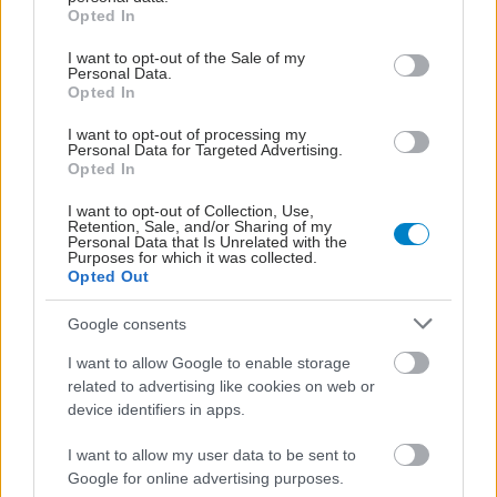
ERDERA δημοσίευσε τη
grant or deny consent to Google and its third-party tags to
Opted In
νέα Πρόσκληση
use your data for below specified purposes in below Google
Κλινικών Δοκιμών για
consent section.
I want to opt-out of the Sale of my
τα Σπάνια Νοσήματα
Personal Data.
Opted In
I want to opt-out of processing my
"Συμμετέχω γιατί έχω…
Personal Data for Targeted Advertising.
Γνώση - Όφελος -
Opted In
Εμπιστοσύνη"
I want to opt-out of Collection, Use,
Retention, Sale, and/or Sharing of my
Personal Data that Is Unrelated with the
Purposes for which it was collected.
Opted Out
Γεωργιάδης: Στόχος η
αύξηση των κλινικών
Google consents
μελετών - Βιλδιρίδη: 272
I want to allow Google to enable storage
νέες αιτήσεις το 2025
related to advertising like cookies on web or
device identifiers in apps.
Νέα φάρμακα στην
I want to allow my user data to be sent to
Ευρώπη: Χρονιά - ρεκόρ
Google for online advertising purposes.