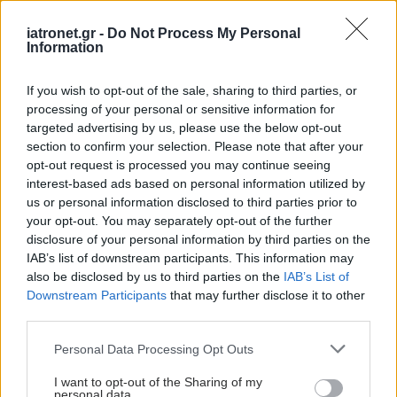
shares
iatronet.gr -
Do Not Process My Personal
Information
ΔΙΑΒΑΣΤΕ ΑΚΟΜΑ
If you wish to opt-out of the sale, sharing to third parties, or
processing of your personal or sensitive information for
Oι κλινικές δοκιμές στην
targeted advertising by us, please use the below opt-out
καρδιά της
section to confirm your selection. Please note that after your
ανταγωνιστικότητας της
opt-out request is processed you may continue seeing
ΕΕ
interest-based ads based on personal information utilized by
us or personal information disclosed to third parties prior to
your opt-out. You may separately opt-out of the further
disclosure of your personal information by third parties on the
'Εμπολα: Ο ΠΟΥ ξεκινά
IAB’s list of downstream participants. This information may
κλινική μελέτη για
also be disclosed by us to third parties on the
IAB’s List of
στοχευμένη θεραπεία
Downstream Participants
that may further disclose it to other
κατά του ιού
third parties.
Bundibugyo
Please note that this website/app uses one or more Google
Personal Data Processing Opt Outs
services and may gather and store information including but
Δημήτρης Αθανασίου: To
not limited to your visit or usage behaviour. You may click to
I want to opt-out of the Sharing of my
personal data.