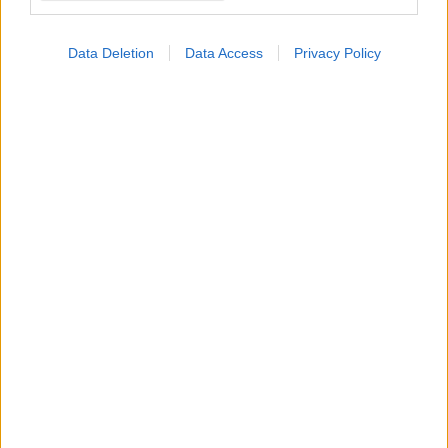
Data Deletion
Data Access
Privacy Policy
ΜΠΕΙΤΕ ΣΤΗ ΣΥΖΗΤΗΣΗ
Loading...
Προσθήκη Σχολίου