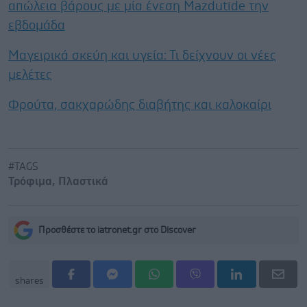
απώλεια βάρους με μία ένεση Mazdutide την
εβδομάδα
Μαγειρικά σκεύη και υγεία: Τι δείχνουν οι νέες
μελέτες
Φρούτα, σακχαρώδης διαβήτης και καλοκαίρι
#TAGS
Τρόφιμα
,
Πλαστικά
Προσθέστε το iatronet.gr στο Discover
shares