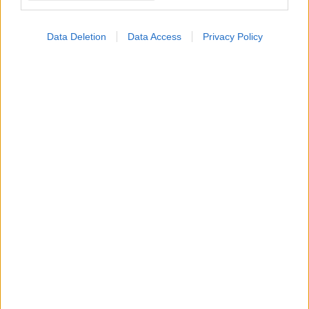
Data Deletion
Data Access
Privacy Policy
ΜΠΕΙΤΕ ΣΤΗ ΣΥΖΗΤΗΣΗ
Loading...
Προσθήκη Σχολίου
ΣΗΜΕΡΑ ΣΤΟ IATRONET.GR