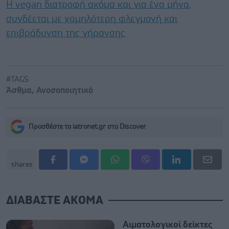
Η vegan διατροφή ακόμα και για ένα μήνα,
συνδέεται με χαμηλότερη φλεγμονή και
επιβράδυνση της γήρανσης
#TAGS
Άσθμα
,
Ανοσοποιητικό
Προσθέστε το iatronet.gr στο Discover
shares
ΔΙΑΒΑΣΤΕ ΑΚΟΜΑ
Αιματολογικοί δείκτες