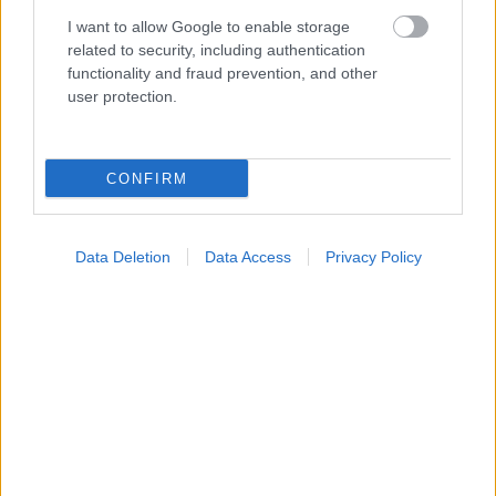
I want to allow Google to enable storage
related to security, including authentication
functionality and fraud prevention, and other
Ο καλός ύπνος μπορεί να συμβάλλει στην καλή
user protection.
σχολική επίδοση των εφήβων
CONFIRM
Data Deletion
Data Access
Privacy Policy
Ο FDA ενέκρινε το πρώτο mRNA εμβόλιο γρίπης από
τη Moderna