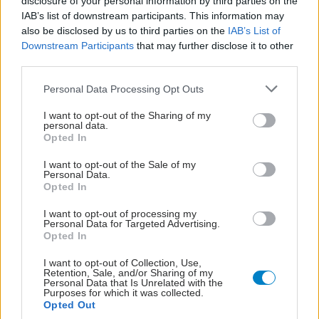
disclosure of your personal information by third parties on the
IAB’s list of downstream participants. This information may
also be disclosed by us to third parties on the
IAB’s List of
Downstream Participants
that may further disclose it to other
third parties.
Please note that this website/app uses one or more Google
Personal Data Processing Opt Outs
services and may gather and store information including but
not limited to your visit or usage behaviour. You may click to
I want to opt-out of the Sharing of my
personal data.
grant or deny consent to Google and its third-party tags to
Opted In
use your data for below specified purposes in below Google
consent section.
I want to opt-out of the Sale of my
Personal Data.
Opted In
I want to opt-out of processing my
Personal Data for Targeted Advertising.
Opted In
I want to opt-out of Collection, Use,
Retention, Sale, and/or Sharing of my
Personal Data that Is Unrelated with the
Purposes for which it was collected.
Opted Out