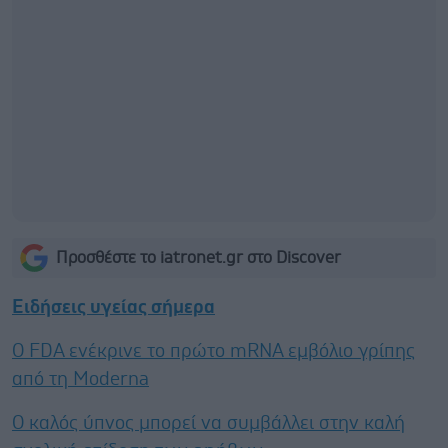
Προσθέστε το iatronet.gr στο Discover
Ειδήσεις υγείας σήμερα
Ο FDA ενέκρινε το πρώτο mRNA εμβόλιο γρίπης
από τη Moderna
Ο καλός ύπνος μπορεί να συμβάλλει στην καλή