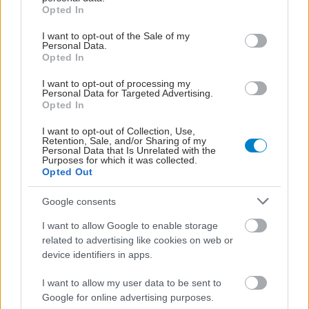
grant or deny consent to Google and its third-party tags to
Πώς η μεταβολή του κλίματος και των οικοσυστημάτων
Opted In
use your data for below specified purposes in below Google
αυξάνει τον κίνδυνο νέας πανδημίας, που πάλι μπορεί να
consent section.
I want to opt-out of the Sale of my
προέλθει από ζώα της άγριας πανίδας. Εξηγεί ο επ.
Personal Data.
Opted In
καθηγητής Κ. Παπαγεωργίου.
I want to opt-out of processing my
Personal Data for Targeted Advertising.
Opted In
I want to opt-out of Collection, Use,
Retention, Sale, and/or Sharing of my
Personal Data that Is Unrelated with the
Purposes for which it was collected.
Opted Out
Google consents
I want to allow Google to enable storage
related to advertising like cookies on web or
device identifiers in apps.
Τετάρτη, 03 Δεκεμβρίου 2025, 14:06
I want to allow my user data to be sent to
Google for online advertising purposes.
''Στεγνώνουν'' Μόρνος και Υλίκη παρά τις