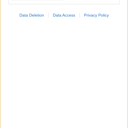
Αναγκαία η διατήρηση και προστασία της αστικής
βιοποικιλότητας για την ποιότητα ζωής των κατοίκων.
Data Deletion
Data Access
Privacy Policy
Πέμπτη, 30 Οκτωβρίου 2025, 14:21
Chiesi “We ACT Day” 2025: Περιβαλλοντική
ευθύνη σε δράση
Ομάδες εθελοντών της Chiesi Hellas υλοποίησαν δράσεις για