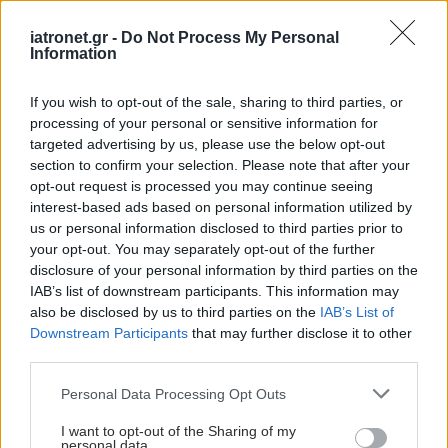
Συμβάλλουν παράγοντες όπως ατμοσφαιρική ρύπανση,
θόρυβος, η μόλυνση από χημικά και πλαστικά, έκθεση σε
iatronet.gr -
Do Not Process My Personal
τεχνητό φως και κλιματική αλλαγή.
Information
If you wish to opt-out of the sale, sharing to third parties, or
processing of your personal or sensitive information for
targeted advertising by us, please use the below opt-out
section to confirm your selection. Please note that after your
opt-out request is processed you may continue seeing
interest-based ads based on personal information utilized by
us or personal information disclosed to third parties prior to
your opt-out. You may separately opt-out of the further
disclosure of your personal information by third parties on the
IAB’s list of downstream participants. This information may
also be disclosed by us to third parties on the
IAB’s List of
Downstream Participants
that may further disclose it to other
third parties.
Τρίτη, 20 Ιανουαρίου 2026, 11:30
Please note that this website/app uses one or more Google
Personal Data Processing Opt Outs
Ζωονόσοι, περιβάλλον και άνθρωπος - Ο
services and may gather and store information including but
κίνδυνος νέων πανδημιών
not limited to your visit or usage behaviour. You may click to
I want to opt-out of the Sharing of my
personal data.