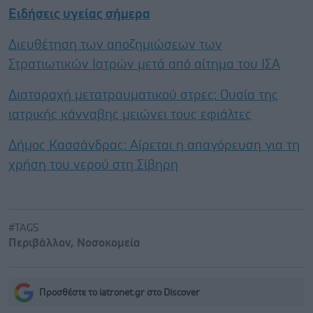
Ειδήσεις υγείας σήμερα
Διευθέτηση των αποζημιώσεων των
Στρατιωτικών Ιατρών μετά από αίτημα του ΙΣΑ
Διαταραχή μετατραυματικού στρες: Ουσία της
ιατρικής κάνναβης μειώνει τους εφιάλτες
Δήμος Κασσάνδρας: Αίρεται η απαγόρευση για τη
χρήση του νερού στη Σίβηρη
#TAGS
Περιβάλλον
,
Νοσοκομεία
Προσθέστε το iatronet.gr στο Discover