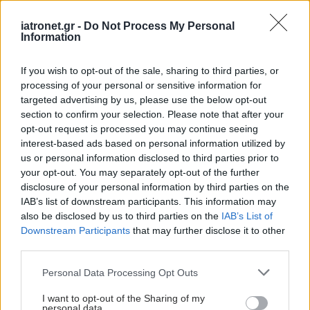
2026 – Στηρίζει την
πρόληψη και τη
iatronet.gr -
Do Not Process My Personal
Information
στοματική υγεία
If you wish to opt-out of the sale, sharing to third parties, or
Γνωρίστε το Jordan: Ο
processing of your personal or sensitive information for
σύμμαχός σας για τη
targeted advertising by us, please use the below opt-out
στοματική υγεία σε κάθε
section to confirm your selection. Please note that after your
στάδιο της ζωής
opt-out request is processed you may continue seeing
interest-based ads based on personal information utilized by
us or personal information disclosed to third parties prior to
your opt-out. You may separately opt-out of the further
disclosure of your personal information by third parties on the
IAB’s list of downstream participants. This information may
ΔΕΙΤΕ ΕΠΙΣΗΣ
also be disclosed by us to third parties on the
IAB’s List of
Downstream Participants
that may further disclose it to other
third parties.
Please note that this website/app uses one or more Google
Personal Data Processing Opt Outs
services and may gather and store information including but
not limited to your visit or usage behaviour. You may click to
I want to opt-out of the Sharing of my
personal data.