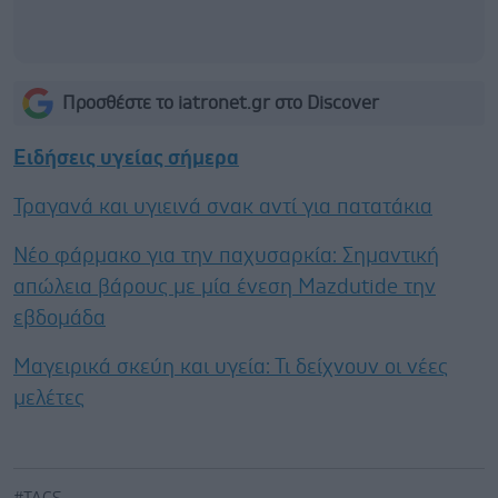
Προσθέστε το iatronet.gr στο Discover
Ειδήσεις υγείας σήμερα
Τραγανά και υγιεινά σνακ αντί για πατατάκια
Νέο φάρμακο για την παχυσαρκία: Σημαντική
απώλεια βάρους με μία ένεση Mazdutide την
εβδομάδα
Μαγειρικά σκεύη και υγεία: Τι δείχνουν οι νέες
μελέτες