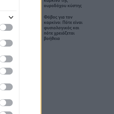
καρκίνο της
ουροδόχου κύστης
Φόβος για τον
καρκίνο: Πότε είναι
φυσιολογικός και
πότε χρειάζεται
βοήθεια