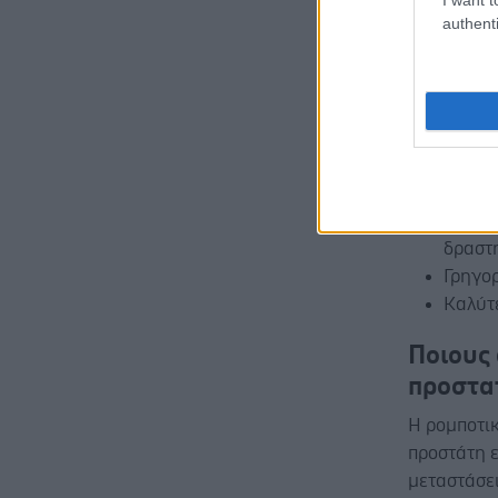
τη διατήρ
authenti
στη βελτί
επέμβαση.
Οι μικ
Σημαντ
Μικρότ
Μικρό
Γρηγο
δραστ
Γρηγο
Καλύτ
Ποιους
προστα
Η ρομποτι
προστάτη ε
μεταστάσει