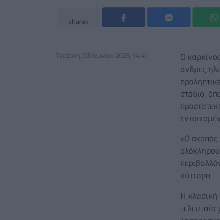
shares
Τετάρτη, 03 Ιουνίου 2026, 14:41
Ο καρκίνος
άνδρες ηλ
προληπτικ
στάδιο, όπ
προστατεκτ
εντοπισμέ
«Ο σκοπός 
ολόκληρου 
περιβαλλό
κύτταρα.
Η κλασική 
τελευταία 