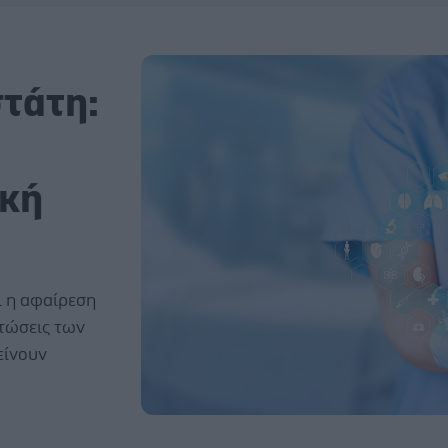
στάτη:
ική
ι η αφαίρεση
πτώσεις των
είνουν