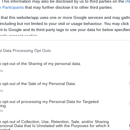
. This information may also be disclosed by us to third parties on the
IA
 διατήρηση των νευρικών δεματίων που επηρεάζουν
Participants
that may further disclose it to other third parties.
εια και τη στυτική λειτουργία. Για αυτούς τους
 that this website/app uses one or more Google services and may gath
οτελεί μία από τις δημοφιλέστερες χειρουργικές
including but not limited to your visit or usage behaviour. You may click 
ια την αντιμετώπιση του καρκίνου του προστάτη.
 to Google and its third-party tags to use your data for below specifi
ogle consent section.
l Data Processing Opt Outs
νεται η ρομποτική προστατεκτομή
o opt-out of the Sharing of my personal data.
ία ξεκινά με τη χορήγηση γενικής αναισθησίας. Ο
In
 δημιουργεί μικρές τομές στην κοιλιακή χώρα μέσα
οίες εισάγονται τα εργαλεία και η κάμερα του
o opt-out of the Sale of my Personal Data.
In
ύ συστήματος. Η τρισδιάστατη απεικόνιση υψηλής
 που προσφέρει το Da Vinci επιτρέπει στον χειρουργό
to opt-out of processing my Personal Data for Targeted
ζωντανά το χειρουργικό πεδίο με μεγάλη μεγέθυνση.
ing.
In
ός βρίσκεται στην κονσόλα ελέγχου και κινεί τους
o opt-out of Collection, Use, Retention, Sale, and/or Sharing
ς βραχίονες, οι οποίοι εκτελούν λεπτές κινήσεις, με
ersonal Data that Is Unrelated with the Purposes for which it
lected.