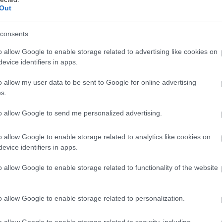
ου ξεπερνά το ανθρώπινο χέρι. Κατά τη διάρκεια της
Out
αποκόπτεται ο προστάτης και, εφόσον χρειάζεται,
ι και οι σπερματοδόχες κύστεις. Η διατήρηση των
consents
δεματίων αποτελεί σημαντικό στόχο, καθώς
o allow Google to enable storage related to advertising like cookies on
ι άμεσα με τη διατήρηση της στυτικής λειτουργίας και
evice identifiers in apps.
ειας.
o allow my user data to be sent to Google for online advertising
ωση –δηλαδή η επανασύνδεση της ουρήθρας με την
s.
εται με εξαιρετική ακρίβεια χάρη στη σταθερότητα
ικών εργαλείων. Η ελάχιστη απώλεια αίματος και το
to allow Google to send me personalized advertising.
νο τραύμα στους ιστούς επιτρέπουν πιο ομαλή και
νάρρωση.
o allow Google to enable storage related to analytics like cookies on
evice identifiers in apps.
ονεκτήματα της ρομποτικής
o allow Google to enable storage related to functionality of the website
τεκτομής
τήματα αυτής της τεχνικής είναι πολλαπλά και
o allow Google to enable storage related to personalization.
ατί έχει γίνει η μέθοδος επιλογής σε μεγάλο αριθμό
Η καλή ορατότητα και η υψηλή ακρίβεια επιτρέπουν
o allow Google to enable storage related to security, including