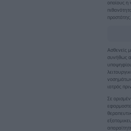
οποίους η 
πιθανότητα
προστάτης
Ασθενείς μ
συνήθως α
υποψηφίους
λειτουργικ
νοσημάτων 
ιατρός πρι
Σε ορισμέν
εφαρμοστεί
θεραπευτικ
εξατομικε
απαραίτητ