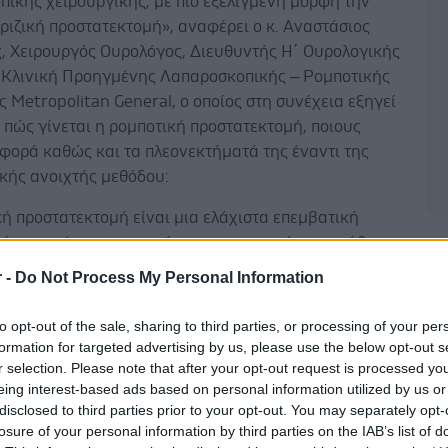
ικής χειρουργικής, με πιο εξελιγμένη μορφή την
ριζική προστατεκτομή», αναφέρει ο κ. Αναστάσιος
, Xειρουργός Ουρολόγος, Διευθυντής Η΄ Ουρολογικής
– Κλινική Προηγμένης Λαπαροσκοπικής – Ρομποτικής
 Metropolitan General, ο οποίος στη συνέχεια εξηγεί
αι πώς γίνεται η ρομποτική προστατεκτομή, ποιους
φορά καθώς και τα πλεονεκτήματά της έναντι της
κής ανοιχτής μεθόδου:
ή προστατεκτομή είναι μια ελάχιστα επεμβατική
κή τεχνική για την αφαίρεση του προστάτη, συνήθως
Δ
ίνου σε πρώιμο ή εντοπισμένο στάδιο. Η επέμβαση
r -
Do Not Process My Personal Information
οιείται με τη βοήθεια του ρομποτικού συστήματος Da
οποίο επιτρέπει στον χειρουργό να εκτελεί κινήσεις
to opt-out of the sale, sharing to third parties, or processing of your per
ρίβειας μέσω μικρών τομών στην κοιλιακή χώρα.
formation for targeted advertising by us, please use the below opt-out s
r selection. Please note that after your opt-out request is processed y
η με την παραδοσιακή ανοιχτή χειρουργική, η
eing interest-based ads based on personal information utilized by us or
 προσέγγιση μειώνει σημαντικά τον τραυματισμό των
disclosed to third parties prior to your opt-out. You may separately opt-
losure of your personal information by third parties on the IAB’s list of
σφέρει καλύτερη ορατότητα και επιτρέπει τη