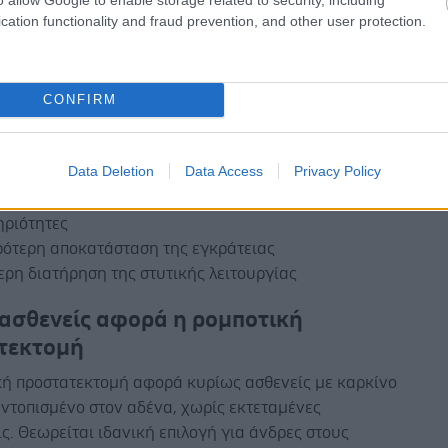
ηση κρίσιμων ανατομικών δομών, κάτι που συμβάλλει
cation functionality and fraud prevention, and other user protection.
ωση των λειτουργικών αποτελεσμάτων μετά την
ρές τομές οδηγούν σε μικρότερες ουλές
CONFIRM
ική βελτίωση στην απώλεια αίματος και τον πόνο
ερο ποσοστό επιπλοκών, όπως οι λοιμώξεις
Data Deletion
Data Access
Privacy Policy
τερο χρόνο νοσηλείας
ρότερη ανάρρωση και επιστροφή στις φυσιολογικές
ηριότητες
ρότερη αποκατάσταση της εγκράτειας
ερη διατήρηση της στυτικής λειτουργίας
 ασθενείς αφορά η ρομποτική
τεκτομή
κή προστατεκτομή αφορά κυρίως ασθενείς με καρκίνο
ντοπισμένο στον αδένα, χωρίς εκτεταμένες
ς. Θεωρείται ιδανική επιλογή για άνδρες στους