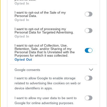
grant or deny consent to Google and its third-party tags to
προβλήματα λόγω της
Opted In
use your data for below specified purposes in below Google
πυρκαγιάς στο Αιγάλεω
consent section.
I want to opt-out of the Sale of my
Personal Data.
Opted In
Κέντρο Υγείας Κιάτου:
Ασθενής επιτέθηκε σε
I want to opt-out of processing my
νοσηλευτή, στον οποίο
Personal Data for Targeted Advertising.
ζήτησαν 100 ευρώ για να
Opted In
κάνει μήνυση!
I want to opt-out of Collection, Use,
Retention, Sale, and/or Sharing of my
Personal Data that Is Unrelated with the
Συνάντηση πολιτικής
Purposes for which it was collected.
Opted Out
ηγεσίας υπουργείου
Υγείας με τη διοίκηση
Google consents
του ΕΚΠΑ για το "Λαϊκό"
I want to allow Google to enable storage
related to advertising like cookies on web or
device identifiers in apps.
Εγκαίνια του νέου ΤΕΠ
στο Γενικό Νοσοκομείο -
I want to allow my user data to be sent to
Κ.Υ. Λήμνου
Google for online advertising purposes.