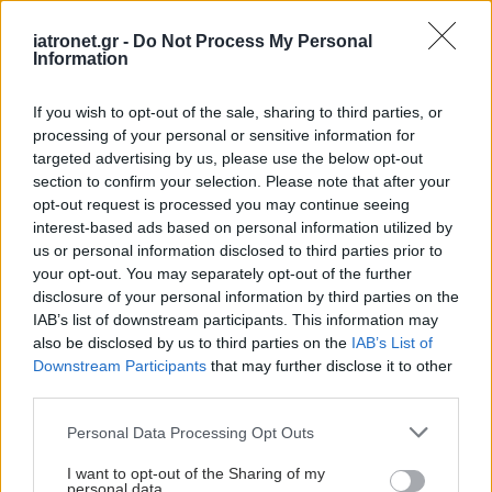
ΔΙΑΒΑΣΤΕ ΑΚΟΜΑ
iatronet.gr -
Do Not Process My Personal
Information
Αδ. Γεωργιάδης στη
Ρόδο: ''Σε ενάμιση
χρόνο, το νοσοκομείο θα
If you wish to opt-out of the sale, sharing to third parties, or
είναι καινούργιο''-
processing of your personal or sensitive information for
'Αμεσα μέτρα για την
targeted advertising by us, please use the below opt-out
αντιμετώπιση των
section to confirm your selection. Please note that after your
σοβαρών ελλείψεων
opt-out request is processed you may continue seeing
προσωπικού
interest-based ads based on personal information utilized by
us or personal information disclosed to third parties prior to
Αναβάθμιση εξοπλισμού
your opt-out. You may separately opt-out of the further
στο ΓΝΘ ''Άγιος Παύλος''
disclosure of your personal information by third parties on the
IAB’s list of downstream participants. This information may
also be disclosed by us to third parties on the
IAB’s List of
Downstream Participants
that may further disclose it to other
third parties.
Please note that this website/app uses one or more Google
14 ασθενείς από το
Personal Data Processing Opt Outs
services and may gather and store information including but
Δαφνί στο "Αττικόν" με
not limited to your visit or usage behaviour. You may click to
I want to opt-out of the Sharing of my
αναπνευστικά
personal data.