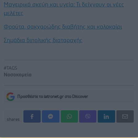
Μαγειρικά σκεύη και υγεία: Τι δείχνουν οι νέες
μελέτες
Φρούτα, σακχαρώδης διαβήτης και καλοκαίρι
Σημάδια διπολικής διαταραχής
#TAGS
Νοσοκομεία
Προσθέστε το iatronet.gr στο Discover
shares