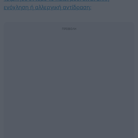
ενόχληση ή αλλεργική αντίδραση;