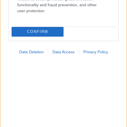
γήρανσης
functionality and fraud prevention, and other
user protection.
CONFIRM
Data Deletion
Data Access
Privacy Policy
Τσίμπησε έντομο το παιδί μου: είναι απλή ενόχληση ή
αλλεργική αντίδραση;