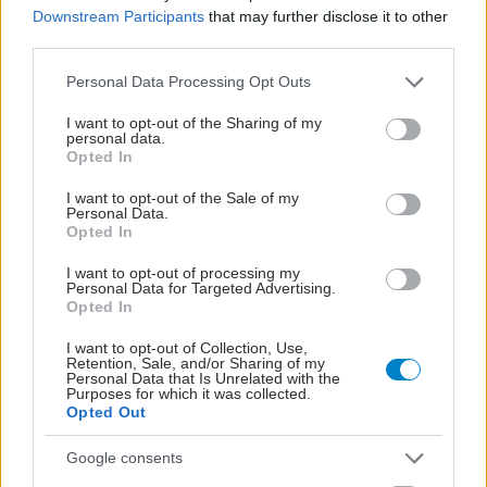
Downstream Participants
that may further disclose it to other
third parties.
Please note that this website/app uses one or more Google
Personal Data Processing Opt Outs
services and may gather and store information including but
not limited to your visit or usage behaviour. You may click to
I want to opt-out of the Sharing of my
personal data.
grant or deny consent to Google and its third-party tags to
Opted In
use your data for below specified purposes in below Google
consent section.
I want to opt-out of the Sale of my
Personal Data.
Opted In
I want to opt-out of processing my
Personal Data for Targeted Advertising.
Opted In
I want to opt-out of Collection, Use,
Retention, Sale, and/or Sharing of my
Personal Data that Is Unrelated with the
ΜΠΕΙΤΕ ΣΤΗ ΣΥΖΗΤΗΣΗ
Loading...
Purposes for which it was collected.
Opted Out
Google consents