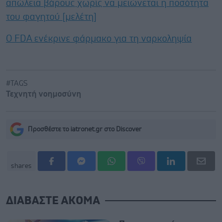
απώλεια βάρους χωρίς να μειώνεται η ποσότητα
του φαγητού [μελέτη]
Ο FDA ενέκρινε φάρμακο για τη ναρκοληψία
#TAGS
Τεχνητή νοημοσύνη
Προσθέστε το iatronet.gr στο Discover
shares
ΔΙΑΒΑΣΤΕ ΑΚΟΜΑ