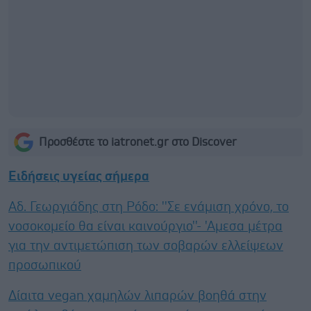
Προσθέστε το iatronet.gr στο Discover
Ειδήσεις υγείας σήμερα
Αδ. Γεωργιάδης στη Ρόδο: ''Σε ενάμιση χρόνο, το
νοσοκομείο θα είναι καινούργιο''- 'Αμεσα μέτρα
για την αντιμετώπιση των σοβαρών ελλείψεων
προσωπικού
Δίαιτα vegan χαμηλών λιπαρών βοηθά στην