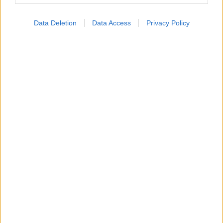
Data Deletion
Data Access
Privacy Policy
Φυτικές ίνες και οι μορφές τους
Αδ. Γεωργιάδης στη Ρόδο: ''Σε ενάμιση χρόνο, το