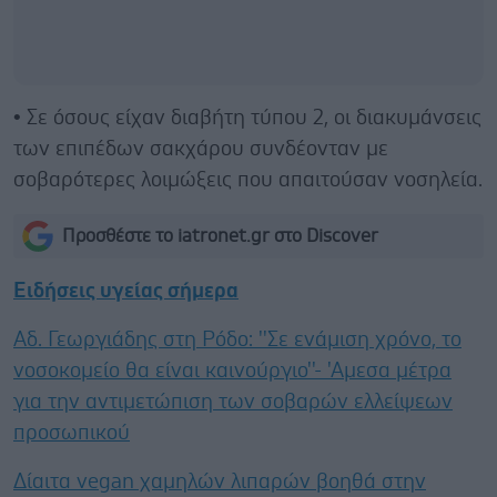
• Σε όσους είχαν διαβήτη τύπου 2, οι διακυμάνσεις
των επιπέδων σακχάρου συνδέονταν με
σοβαρότερες λοιμώξεις που απαιτούσαν νοσηλεία.
Προσθέστε το iatronet.gr στο Discover
Ειδήσεις υγείας σήμερα
Αδ. Γεωργιάδης στη Ρόδο: ''Σε ενάμιση χρόνο, το
νοσοκομείο θα είναι καινούργιο''- 'Αμεσα μέτρα
για την αντιμετώπιση των σοβαρών ελλείψεων
προσωπικού
Δίαιτα vegan χαμηλών λιπαρών βοηθά στην