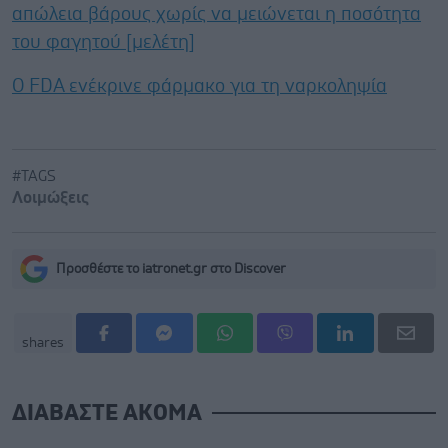
απώλεια βάρους χωρίς να μειώνεται η ποσότητα
του φαγητού [μελέτη]
Ο FDA ενέκρινε φάρμακο για τη ναρκοληψία
#TAGS
Λοιμώξεις
Προσθέστε το iatronet.gr στο Discover
shares
ΔΙΑΒΑΣΤΕ ΑΚΟΜΑ