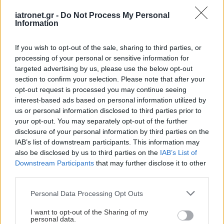
iatronet.gr -
Do Not Process My Personal
Information
If you wish to opt-out of the sale, sharing to third parties, or
processing of your personal or sensitive information for
targeted advertising by us, please use the below opt-out
section to confirm your selection. Please note that after your
opt-out request is processed you may continue seeing
interest-based ads based on personal information utilized by
us or personal information disclosed to third parties prior to
ΜΠΕΙΤΕ ΣΤΗ ΣΥΖΗΤΗΣΗ
your opt-out. You may separately opt-out of the further
Loading...
disclosure of your personal information by third parties on the
IAB’s list of downstream participants. This information may
also be disclosed by us to third parties on the
IAB’s List of
Downstream Participants
that may further disclose it to other
Προσθήκη Σχολίου
third parties.
Please note that this website/app uses one or more Google
Personal Data Processing Opt Outs
services and may gather and store information including but
not limited to your visit or usage behaviour. You may click to
I want to opt-out of the Sharing of my
personal data.
grant or deny consent to Google and its third-party tags to