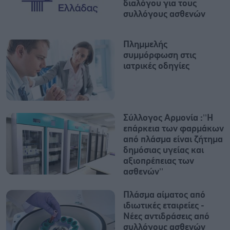
διαλόγου για τους
συλλόγους ασθενών
Πλημμελής
συμμόρφωση στις
ιατρικές οδηγίες
Σύλλογος Αρμονία :’’Η
επάρκεια των φαρμάκων
από πλάσμα είναι ζήτημα
δημόσιας υγείας και
αξιοπρέπειας των
ασθενών’’
Πλάσμα αίματος από
ιδιωτικές εταιρείες -
Νέες αντιδράσεις από
συλλόγους ασθενών