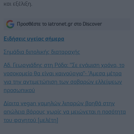
και εξέλιξη.
Προσθέστε το iatronet.gr στο Discover
Ειδήσεις υγείας σήμερα
Σημάδια διπολικής διαταραχής
Αδ. Γεωργιάδης στη Ρόδο: ''Σε ενάμιση χρόνο, το
νοσοκομείο θα είναι καινούργιο''- 'Αμεσα μέτρα
για την αντιμετώπιση των σοβαρών ελλείψεων
προσωπικού
Δίαιτα vegan χαμηλών λιπαρών βοηθά στην
απώλεια βάρους χωρίς να μειώνεται η ποσότητα
του φαγητού [μελέτη]