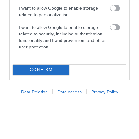
I want to allow Google to enable storage
related to personalization.
Φυτικές ίνες και οι μορφές τους
I want to allow Google to enable storage
related to security, including authentication
functionality and fraud prevention, and other
user protection.
CONFIRM
Data Deletion
Data Access
Privacy Policy
Αδ. Γεωργιάδης στη Ρόδο: ''Σε ενάμιση χρόνο, το
νοσοκομείο θα είναι καινούργιο''- 'Αμεσα μέτρα για
την αντιμετώπιση των σοβαρών ελλείψεων
προσωπικού