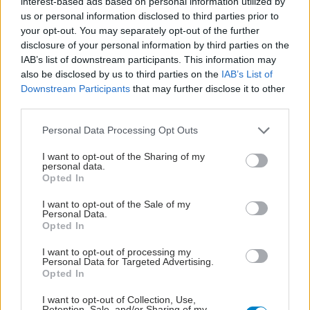
interest-based ads based on personal information utilized by
us or personal information disclosed to third parties prior to
your opt-out. You may separately opt-out of the further
disclosure of your personal information by third parties on the
IAB’s list of downstream participants. This information may
also be disclosed by us to third parties on the
IAB’s List of
Downstream Participants
that may further disclose it to other
third parties.
Please note that this website/app uses one or more Google
Personal Data Processing Opt Outs
services and may gather and store information including but
not limited to your visit or usage behaviour. You may click to
I want to opt-out of the Sharing of my
personal data.
grant or deny consent to Google and its third-party tags to
Opted In
use your data for below specified purposes in below Google
consent section.
I want to opt-out of the Sale of my
Personal Data.
Opted In
ΣΗΜΕΡΑ ΣΤΟ IATRONET.GR
I want to opt-out of processing my
Personal Data for Targeted Advertising.
Opted In
I want to opt-out of Collection, Use,
Retention, Sale, and/or Sharing of my