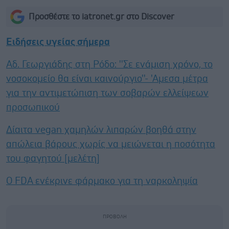
Προσθέστε το iatronet.gr στο Discover
Ειδήσεις υγείας σήμερα
Αδ. Γεωργιάδης στη Ρόδο: ''Σε ενάμιση χρόνο, το
νοσοκομείο θα είναι καινούργιο''- 'Αμεσα μέτρα
για την αντιμετώπιση των σοβαρών ελλείψεων
προσωπικού
Δίαιτα vegan χαμηλών λιπαρών βοηθά στην
απώλεια βάρους χωρίς να μειώνεται η ποσότητα
του φαγητού [μελέτη]
Ο FDA ενέκρινε φάρμακο για τη ναρκοληψία