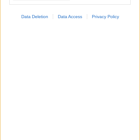
Data Deletion
Data Access
Privacy Policy
Πώς επηρεάζει η ψυχική υγεία τη σωματική