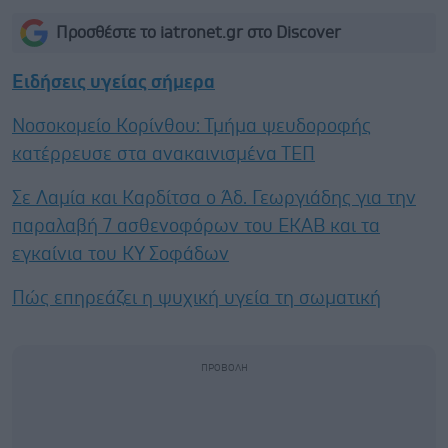
Προσθέστε το iatronet.gr στο Discover
Ειδήσεις υγείας σήμερα
Νοσοκομείο Κορίνθου: Τμήμα ψευδοροφής
κατέρρευσε στα ανακαινισμένα ΤΕΠ
Σε Λαμία και Καρδίτσα ο Άδ. Γεωργιάδης για την
παραλαβή 7 ασθενοφόρων του ΕΚΑΒ και τα
εγκαίνια του ΚΥ Σοφάδων
Πώς επηρεάζει η ψυχική υγεία τη σωματική