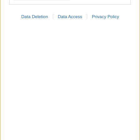
Data Deletion
Data Access
Privacy Policy
ΜΠΕΙΤΕ ΣΤΗ ΣΥΖΗΤΗΣΗ
Loading...
Προσθήκη Σχολίου