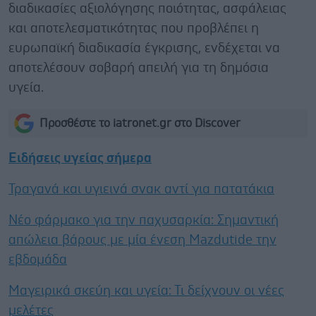
διαδικασίες αξιολόγησης ποιότητας, ασφάλειας
και αποτελεσματικότητας που προβλέπει η
ευρωπαϊκή διαδικασία έγκρισης, ενδέχεται να
αποτελέσουν σοβαρή απειλή για τη δημόσια
υγεία.
Προσθέστε το iatronet.gr στο Discover
Ειδήσεις υγείας σήμερα
Τραγανά και υγιεινά σνακ αντί για πατατάκια
Νέο φάρμακο για την παχυσαρκία: Σημαντική
απώλεια βάρους με μία ένεση Mazdutide την
εβδομάδα
Μαγειρικά σκεύη και υγεία: Τι δείχνουν οι νέες
μελέτες