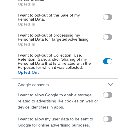
grant or deny consent to Google and its third-party tags to
Opted In
use your data for below specified purposes in below Google
Το φαρμακείο των
consent section.
I want to opt-out of the Sale of my
διακοπών: Τα
Personal Data.
Opted In
απαραίτητα για τις
συχνότερες
I want to opt-out of processing my
μικροενοχλήσεις
Personal Data for Targeted Advertising.
Opted In
ΗΠΑ: Οι γίγαντες της
I want to opt-out of Collection, Use,
Retention, Sale, and/or Sharing of my
εφοδιαστικής αλυσίδας
Personal Data that Is Unrelated with the
αγωνίζονται να
Purposes for which it was collected.
Opted Out
συμβαδίσουν με την
άνθηση της
υγειονομικής
Google consents
περίθαλψης
I want to allow Google to enable storage
related to advertising like cookies on web or
device identifiers in apps.
ΔΕΙΤΕ ΕΠΙΣΗΣ
I want to allow my user data to be sent to
Google for online advertising purposes.