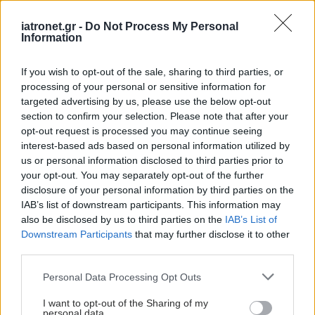
iatronet.gr -
Do Not Process My Personal
Information
Ελληνικός Ερυθρός
Σταυρός: Τι πρέπει να
If you wish to opt-out of the sale, sharing to third parties, or
περιέχει ένα φαρμακείο
processing of your personal or sensitive information for
διακοπών
targeted advertising by us, please use the below opt-out
section to confirm your selection. Please note that after your
opt-out request is processed you may continue seeing
Με Ιδιωτική
interest-based ads based on personal information utilized by
Πρωτοβουλία το πρώτο
us or personal information disclosed to third parties prior to
φαρμακείο στον Αγιο
your opt-out. You may separately opt-out of the further
Ευστράτιο
disclosure of your personal information by third parties on the
IAB’s list of downstream participants. This information may
also be disclosed by us to third parties on the
IAB’s List of
Downstream Participants
that may further disclose it to other
Σύσκεψη στον ΕΟΦ για
third parties.
την ομαλή λειτουργία
Please note that this website/app uses one or more Google
της εφοδιαστικής
Personal Data Processing Opt Outs
services and may gather and store information including but
αλυσίδας των
not limited to your visit or usage behaviour. You may click to
I want to opt-out of the Sharing of my
φαρμάκων
personal data.