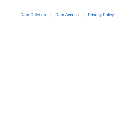
Data Deletion
Data Access
Privacy Policy
Πώς επηρεάζει η ψυχική υγεία τη σωματική