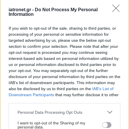
iatronet.gr -
Do Not Process My Personal
Information
If you wish to opt-out of the sale, sharing to third parties, or
processing of your personal or sensitive information for
targeted advertising by us, please use the below opt-out
section to confirm your selection. Please note that after your
opt-out request is processed you may continue seeing
interest-based ads based on personal information utilized by
us or personal information disclosed to third parties prior to
your opt-out. You may separately opt-out of the further
disclosure of your personal information by third parties on the
IAB’s list of downstream participants. This information may
Παρασκευή, 02 Δεκεμβρίου 2022, 13:56
also be disclosed by us to third parties on the
IAB’s List of
Ο Ευρωπαϊκός Οργανισμός Φαρμάκων
Downstream Participants
that may further disclose it to other
αποσύρει αντιβηχικά με δραστική ουσία
third parties.
φολκοδίνη
Please note that this website/app uses one or more Google
Personal Data Processing Opt Outs
Δεν κυκλοφορεί στην Ελλάδα, αλλά σε χώρες όπως Βέλγιο,
services and may gather and store information including but
Κροατία, Γαλλία, Ιρλανδία, Λιθουανία, Λουξεμβούργο και
not limited to your visit or usage behaviour. You may click to
I want to opt-out of the Sharing of my
personal data.