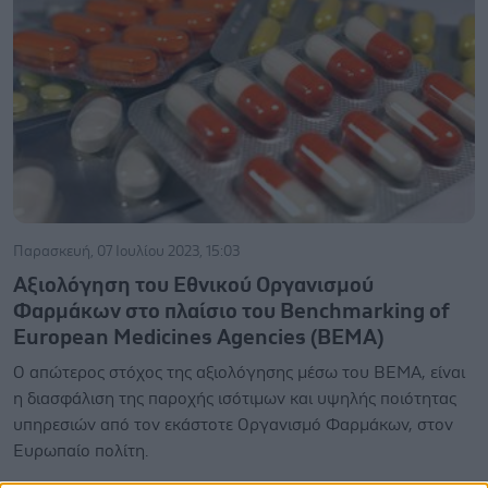
Παρασκευή, 07 Ιουλίου 2023, 15:03
Αξιολόγηση του Εθνικού Οργανισμού
Φαρμάκων στο πλαίσιο του Benchmarking of
European Medicines Agencies (BEMA)
Ο απώτερος στόχος της αξιολόγησης μέσω του ΒΕΜΑ, είναι
η διασφάλιση της παροχής ισότιμων και υψηλής ποιότητας
υπηρεσιών από τον εκάστοτε Οργανισμό Φαρμάκων, στον
Ευρωπαίο πολίτη.