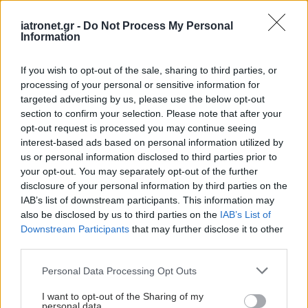
του ECDC για την
παρακολούθηση του
iatronet.gr -
Do Not Process My Personal
κινδύνου λοιμώξεων
Information
στα παράκτια ύδατα- Ο
κίνδυνος από το
If you wish to opt-out of the sale, sharing to third parties, or
βακτήριο Vibrio
processing of your personal or sensitive information for
targeted advertising by us, please use the below opt-out
section to confirm your selection. Please note that after your
opt-out request is processed you may continue seeing
interest-based ads based on personal information utilized by
ΔΕΙΤΕ ΕΠΙΣΗΣ
us or personal information disclosed to third parties prior to
your opt-out. You may separately opt-out of the further
disclosure of your personal information by third parties on the
IAB’s list of downstream participants. This information may
also be disclosed by us to third parties on the
IAB’s List of
Downstream Participants
that may further disclose it to other
third parties.
Please note that this website/app uses one or more Google
Personal Data Processing Opt Outs
services and may gather and store information including but
not limited to your visit or usage behaviour. You may click to
I want to opt-out of the Sharing of my
personal data.