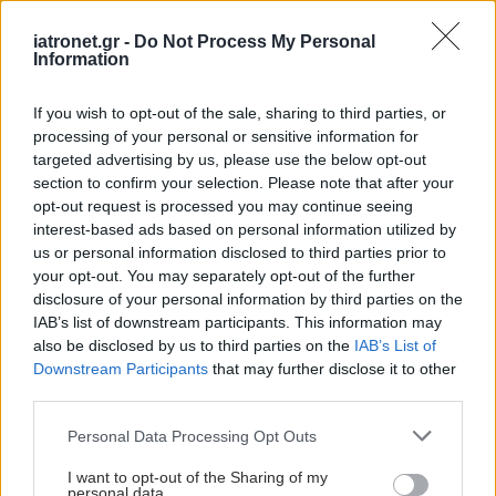
iatronet.gr -
Do Not Process My Personal
Προκλήσεις σε άτομα με
Information
εμπειρία καρκίνου μετά
την πανδημία [ελληνική
If you wish to opt-out of the sale, sharing to third parties, or
μελέτη]
processing of your personal or sensitive information for
targeted advertising by us, please use the below opt-out
section to confirm your selection. Please note that after your
opt-out request is processed you may continue seeing
Η Χρ. Κράββαρη
interest-based ads based on personal information utilized by
συντονίστρια της
us or personal information disclosed to third parties prior to
Ομάδας Εργασίας για το
your opt-out. You may separately opt-out of the further
Εθνικό Σχέδιο Δράσης
disclosure of your personal information by third parties on the
Κατά του Καρκίνου
IAB’s list of downstream participants. This information may
also be disclosed by us to third parties on the
IAB’s List of
Συνδυασμένη θεραπεία
Downstream Participants
that may further disclose it to other
για τον μυοδιηθητικό
third parties.
καρκίνο της ουροδόχου
Please note that this website/app uses one or more Google
Personal Data Processing Opt Outs
κύστης
services and may gather and store information including but
not limited to your visit or usage behaviour. You may click to
I want to opt-out of the Sharing of my
personal data.