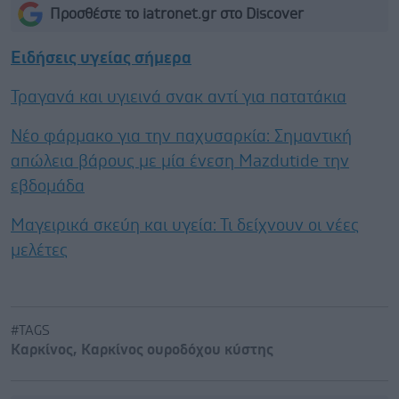
Προσθέστε το iatronet.gr στο Discover
Ειδήσεις υγείας σήμερα
Τραγανά και υγιεινά σνακ αντί για πατατάκια
Νέο φάρμακο για την παχυσαρκία: Σημαντική
απώλεια βάρους με μία ένεση Mazdutide την
εβδομάδα
Μαγειρικά σκεύη και υγεία: Τι δείχνουν οι νέες
μελέτες
#TAGS
Καρκίνος
,
Καρκίνος ουροδόχου κύστης