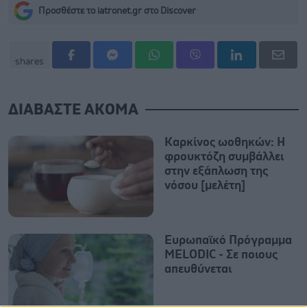
Προσθέστε το iatronet.gr στο Discover
shares
ΔΙΑΒΑΣΤΕ ΑΚΟΜΑ
Καρκίνος ωοθηκών: Η
φρουκτόζη συμβάλλει
στην εξάπλωση της
νόσου [μελέτη]
Ευρωπαϊκό Πρόγραμμα
MELODIC - Σε ποιους
απευθύνεται