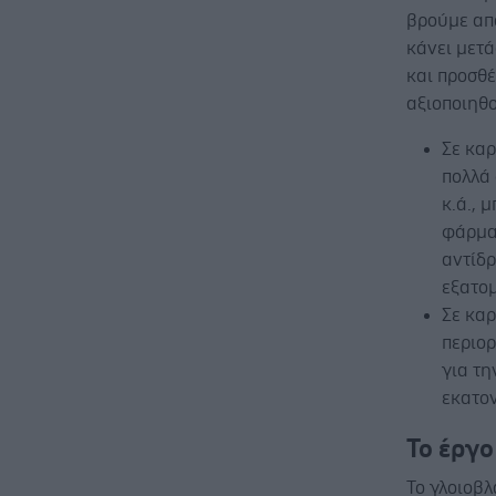
βρούμε από
κάνει μετά
και προσθέ
αξιοποιηθ
Σε κα
πολλά
κ.ά., 
φάρμακ
αντίδρ
εξατομ
Σε καρ
περιορ
για τ
εκατον
Το έργ
Το γλοιοβλ