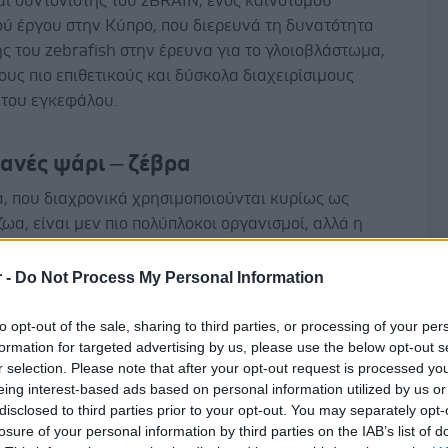
ναι συντονιστής του zBRAIN, ενός καινοτόμου
ού έργου στην Κύπρο, που διερευνά τη δυνατότητα
ς του zebrafish στην έρευνα για το γλοιοβλάστωμα,
ους πιο επιθετικούς και δύσκολα διαχειρίσιμους
 του εγκεφάλου.
ανές ψάρι – ζέβρα
α, που διαχρονικά χρησιμοποιούνται κυρίως ως
ωα, είναι μεν πιο πολύπλοκοι οργανισμοί, αλλά η
αυτά συναντά κάποιες πρακτικές προκλήσεις: «Μπορεί
χρησιμοποιήσει έναν περιορισμένο αριθμό, ενώ δεν
r -
Do Not Process My Personal Information
Δ
νατότητα να δει πραγματικά τι γίνεται μέσα στο σώμα
ού όταν έχει καρκίνο, το βλέπει μόνο στην αρχή και
to opt-out of the sale, sharing to third parties, or processing of your per
formation for targeted advertising by us, please use the below opt-out s
, εξηγεί ο κ.Διέτης, προσθέτοντας: «Αυτές οι πρακτικές
r selection. Please note that after your opt-out request is processed y
 δημιουργούν μετά πρόβλημα μετάφρασης στον
eing interest-based ads based on personal information utilized by us or
ην κλινική μελέτη συχνά δεν επιτυγχάνεται αυτό που
disclosed to third parties prior to your opt-out. You may separately opt-
στο εργαστήριο».
losure of your personal information by third parties on the IAB’s list of