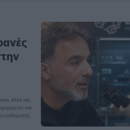
φανές
στην
ακα, αλλά και
 εφαρμογές και
 επ.καθηγητής