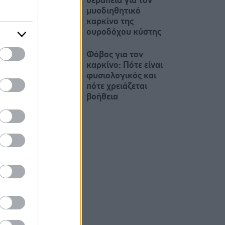
θεραπεία για τον
μυοδιηθητικό
καρκίνο της
ουροδόχου κύστης
Φόβος για τον
καρκίνο: Πότε είναι
φυσιολογικός και
πότε χρειάζεται
βοήθεια