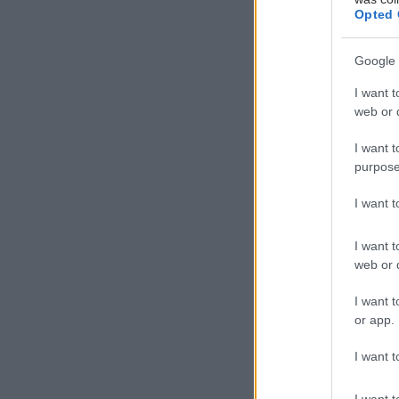
πολύ μ
Opted 
Google 
I want t
web or d
I want t
purpose
I want 
I want t
web or d
I want t
or app.
I want t
Το ψάρι
I want t