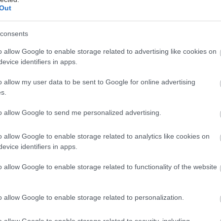
ικρό χώρο, με ελάχιστο κόστος.
Out
consents
o allow Google to enable storage related to advertising like cookies on
evice identifiers in apps.
o allow my user data to be sent to Google for online advertising
s.
to allow Google to send me personalized advertising.
o allow Google to enable storage related to analytics like cookies on
evice identifiers in apps.
o allow Google to enable storage related to functionality of the website
o allow Google to enable storage related to personalization.
-ζέβρα ως avatar του ασθενούς
o allow Google to enable storage related to security, including