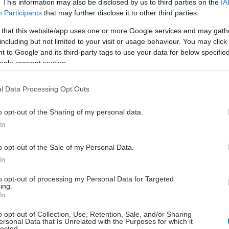
. This information may also be disclosed by us to third parties on the
IA
sh συγκεντρώνει μια σειρά από πλεονεκτήματα, που το
Participants
that may further disclose it to other third parties.
ει στην πρώτη γραμμή του επιστημονικού
 that this website/app uses one or more Google services and may gath
ντος. Όπως αναφέρει ο επίκουρος καθηγητής:
including but not limited to your visit or usage behaviour. You may click 
 to Google and its third-party tags to use your data for below specifi
ατά 70% ίδια γονίδια με τον άνθρωπο, καθώς και το
ogle consent section.
ν γονιδίων που ξέρουμε ότι σχετίζονται με κάποια
εια στον άνθρωπο
l Data Processing Opt Outs
α του είναι διαφανές στα αρχικά στάδια, έχοντας
ξει το σύνολο των οργάνων του. Οι ερευνητές
o opt-out of the Sharing of my personal data.
ν με ένα απλό μικροσκόπιο, χωρίς επέμβαση, να
In
ολουθούν σε πραγματικό χρόνο την κινητικότητα των
νικών κυττάρων, πώς αντιδρούν με άλλα κύτταρα του
o opt-out of the Sale of my Personal Data.
ποιητικού συστήματος, πώς κάνουν μεταστάσεις.
In
ολύ μικρό μέγεθος (σ.σ. στην πλήρη του ανάπτυξη
to opt-out of processing my Personal Data for Targeted
 στα 2-3 εκατοστά, αλλά στην έρευνα χρησιμοποιείται
ing.
In
διο «εφηβείας», όταν έχει φτάσει σε μήκος μόλις 1
τού). Αυτό δίνει τη δυνατότητα να γίνονται παράλληλα
o opt-out of Collection, Use, Retention, Sale, and/or Sharing
λά πειράματα, σε εκατοντάδες ψάρια, μέσα σε έναν
ersonal Data that Is Unrelated with the Purposes for which it
lected.