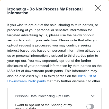
Συνδυασμένη θεραπεία
για τον μυοδιηθητικό
iatronet.gr -
Do Not Process My Personal
καρκίνο της ουροδόχου
Information
κύστης
If you wish to opt-out of the sale, sharing to third parties, or
processing of your personal or sensitive information for
targeted advertising by us, please use the below opt-out
Φόβος για τον καρκίνο:
section to confirm your selection. Please note that after your
Πότε είναι φυσιολογικός
opt-out request is processed you may continue seeing
και πότε χρειάζεται
interest-based ads based on personal information utilized by
βοήθεια
us or personal information disclosed to third parties prior to
your opt-out. You may separately opt-out of the further
disclosure of your personal information by third parties on the
IAB’s list of downstream participants. This information may
also be disclosed by us to third parties on the
IAB’s List of
Downstream Participants
that may further disclose it to other
ΔΕΙΤΕ ΕΠΙΣΗΣ
third parties.
Please note that this website/app uses one or more Google
Personal Data Processing Opt Outs
services and may gather and store information including but
not limited to your visit or usage behaviour. You may click to
I want to opt-out of the Sharing of my
personal data.