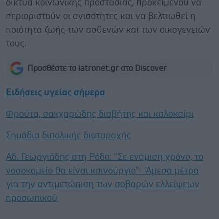
δίκτυα κοινωνικής προστασίας, προκειμένου να
περιοριστούν οι ανισότητες και να βελτιωθεί η
ποιότητα ζωής των ασθενών και των οικογενειών
τους.
Προσθέστε το iatronet.gr στο Discover
Ειδήσεις υγείας σήμερα
Φρούτα, σακχαρώδης διαβήτης και καλοκαίρι
Σημάδια διπολικής διαταραχής
Αδ. Γεωργιάδης στη Ρόδο: ''Σε ενάμιση χρόνο, το
νοσοκομείο θα είναι καινούργιο''- 'Αμεσα μέτρα
για την αντιμετώπιση των σοβαρών ελλείψεων
προσωπικού