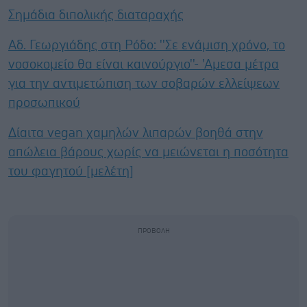
Σημάδια διπολικής διαταραχής
Αδ. Γεωργιάδης στη Ρόδο: ''Σε ενάμιση χρόνο, το
νοσοκομείο θα είναι καινούργιο''- 'Αμεσα μέτρα
για την αντιμετώπιση των σοβαρών ελλείψεων
προσωπικού
Δίαιτα vegan χαμηλών λιπαρών βοηθά στην
απώλεια βάρους χωρίς να μειώνεται η ποσότητα
του φαγητού [μελέτη]