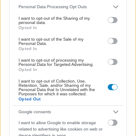
Λιποθυμία: τι μπορεί να κρύβεται πίσω από ένα
Please note that this website/app uses one or more Google
Personal Data Processing Opt Outs
φαινομενικά "αθώο" επεισόδιο
services and may gather and store information including but
not limited to your visit or usage behaviour. You may click to
I want to opt-out of the Sharing of my
personal data.
grant or deny consent to Google and its third-party tags to
Opted In
use your data for below specified purposes in below Google
consent section.
I want to opt-out of the Sale of my
Personal Data.
Opted In
I want to opt-out of processing my
Personal Data for Targeted Advertising.
Opted In
I want to opt-out of Collection, Use,
Retention, Sale, and/or Sharing of my
Personal Data that Is Unrelated with the
Purposes for which it was collected.
Opted Out
Καντιντίαση: Τροφές που την προλαμβάνουν
Google consents
I want to allow Google to enable storage
related to advertising like cookies on web or
device identifiers in apps.