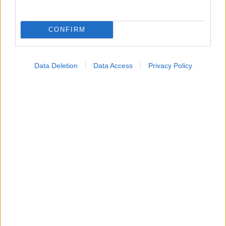
CONFIRM
ECDC: Στην Ελλάδα το 25% των ευρωπαϊκών
Data Deletion
Data Access
Privacy Policy
κρουσμάτων ιού του Δυτικού Νείλου [πίνακας]
Ακολουθήστε το iatronet.gr
Widgets
Ενσωματώστε περιεχόμενο του iatronet.gr στο site σας