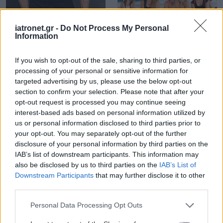
iatronet.gr -
Do Not Process My Personal
Information
Τρίτη, 10 Ιουλίου 2012
Παρασκευή, 22 Ιουνίου 2012
If you wish to opt-out of the sale, sharing to third parties, or
Συντονιστείτε με όσα το
Προπονηθείτε αποδοτικά
processing of your personal or sensitive information for
σώμα σας προσπαθεί να
και με ασφάλεια!
targeted advertising by us, please use the below opt-out
σας πει!
section to confirm your selection. Please note that after your
opt-out request is processed you may continue seeing
interest-based ads based on personal information utilized by
us or personal information disclosed to third parties prior to
your opt-out. You may separately opt-out of the further
disclosure of your personal information by third parties on the
IAB’s list of downstream participants. This information may
also be disclosed by us to third parties on the
IAB’s List of
Παρασκευή, 11 Μαΐου 2012
Downstream Participants
that may further disclose it to other
Παχυσαρκία και άσκηση:
third parties.
Επιλέγοντας ένα νέο
Please note that this website/app uses one or more Google
ξεκίνημα
Personal Data Processing Opt Outs
services and may gather and store information including but