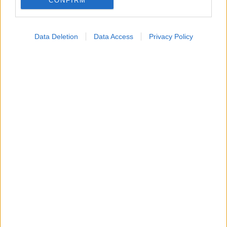
CONFIRM
ΣΗΜΕΡΑ ΣΤΟ IATRONET.GR
Data Deletion
Data Access
Privacy Policy
Νέο φάρμακο για την παχυσαρκία: Σημαντική
απώλεια βάρους με μία ένεση Mazdutide την
εβδομάδα