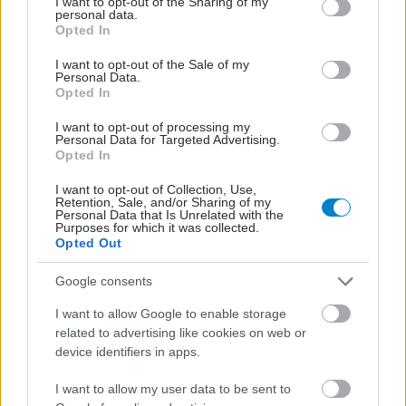
not limited to your visit or usage behaviour. You may click to
I want to opt-out of the Sharing of my
personal data.
Προσθέστε το iatronet.gr στο Discover
grant or deny consent to Google and its third-party tags to
Opted In
use your data for below specified purposes in below Google
consent section.
I want to opt-out of the Sale of my
Personal Data.
shares
Opted In
I want to opt-out of processing my
Personal Data for Targeted Advertising.
Opted In
I want to opt-out of Collection, Use,
Retention, Sale, and/or Sharing of my
Personal Data that Is Unrelated with the
Purposes for which it was collected.
Opted Out
Google consents
I want to allow Google to enable storage
related to advertising like cookies on web or
device identifiers in apps.
I want to allow my user data to be sent to