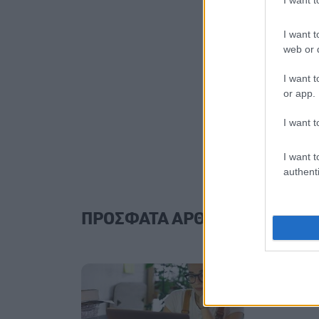
Εκάλης - Ομάδα Ο
ΕΝΔΙΑΦΕΡΟΝΤΑ Σεπτ
I want t
Εργαστήριο Φωτογ
web or d
εκθέσεις Σεπτέμβρι
Κοσμήματος Κατασκ
I want t
or app.
Συμμετοχή σε baza
Οδηγών - Ομάδα Δή
I want t
ομάδας «Πουλιών Β
Συνεργασία με την
I want t
authenti
ΠΡΟΣΦΑΤΑ ΑΡΘΡΑ ΣΥΝΕΡΓΑΤ