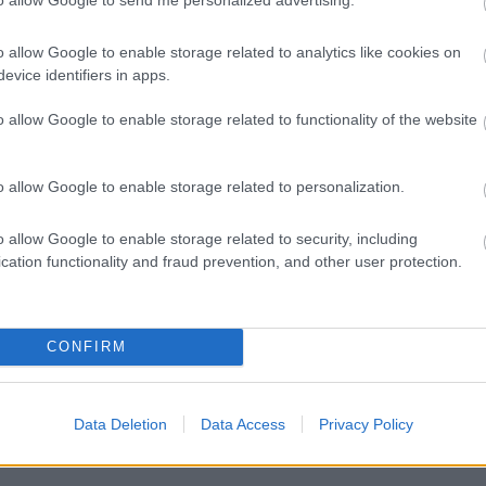
δηγισμού Δημιουργική απασχόληση παιδιών Μέλος
έμβριος 2012 – Ιούνιος 2017 Δήμος Βριλησσίων -
o allow Google to enable storage related to analytics like cookies on
ραφίας Θεωρεία, Φωτογραφήσεις, Συμμετοχή σε
evice identifiers in apps.
ος 2015 - Ιούνιος 2016 Δήμος Παιανίας - Εργαστήριο
ευή και σύνθεση κοσμήματος (μέταλλο, macrame),
o allow Google to enable storage related to functionality of the website
ar Σεπτέμβριος 1988 - Ιούνιος 2002 Σώμα Ελληνίδων
μου Βριλησσίων Μέλος και μετέπειτα αρχηγός της
o allow Google to enable storage related to personalization.
ριλησσίων» Συμμετοχή σε κατασκηνώσεις.
 ομάδα Α.Μ.Ε.Α.«Κρίκος»
o allow Google to enable storage related to security, including
cation functionality and fraud prevention, and other user protection.
Η
CONFIRM
Data Deletion
Data Access
Privacy Policy