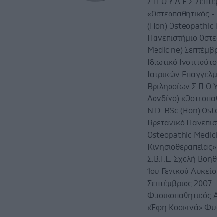
Σ Π Ο Υ Δ Ε Σ Σεπτ
«Οστεοπαθητικός - 
(Hon) Osteopathic 
Πανεπιστήμιο Οστεο
Medicine) Σεπτέμβρ
Ιδιωτικό Ινστιτούτ
Ιατρικών Επαγγελμ
Βριλησσίων Σ Π Ο Υ
Λονδίνο) «Οστεοπαθ
N.D. BSc (Hon) Ost
Βρετανικό Πανεπιστ
Osteopathic Medici
Kινησιοθεραπείας»
Σ.Β.Ι.Ε. Σχολή Βο
1ου Γενικού Λυκείου
Σεπτέμβριος 2007 
Φυσικοπαθητικός Α
«Έφη Κοσκινά» Φυσ