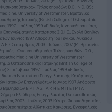
έμβριος 2003 - Ιούλιος 2007 (Μ. Βρετανία, Λονδίνο)
Φυσικοπαθητικός», Τίτλος σπουδών: D.O., N.D. BSc
Medicine, University of Westminster, Βρετανικό
παθητικής Ιατρικής (British College of Osteopathic
ιος 1997 - Ιούλιος 1999 «Ειδικός Kινησιοθεραπείας»,
ου Eπαγγελματικής Κατάρτισης Σ.Β.Ι.Ε., Σχολή Βοηθών
άτων Ιούνιος 1997 Απόφοιτη 1ου Γενικού Λυκείου
 Δ Ε Σ Σεπτέμβριος 2003 - Ιούλιος 2007 (Μ. Βρετανία,
ητικός - Φυσικοπαθητικός» Τίτλος σπουδών: D.O.,
eopathic Medicine University of Westminster
ήμιο Οστεοπαθητικής Ιατρικής (British College of
ne) Σεπτέμβριος 1997 - Ιούλιος 1999 «Ειδικός
 Ιδιωτικό Ινστιτούτου Επαγγελματικής Κατάρτισης
ηθών Ιατρικών Επαγγελμάτων Ιούνιος 1997 Απόφοιτη
 Βριλησσίων Ε Ρ Γ Α Σ Ι Α Κ Η Ε Μ Π Ε Ι Ρ Ι Α
- Σήμερα Ελεύθερος Επαγγελματίας Οστεοπαθητικός -
πρίλιος 2003 - Ιούλιος 2003 Κέντρο Φυσικοθεραπείας
ικοθεραπεύτρια: Αθλητικές Κακώσεις, Εγκεφαλικές