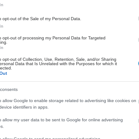
r Λωτός Εισηγήτρια σεμιναρίων Ανατομίας,
In
ιολογίας και Παθολογίας Σεπτέμβριος 2009 - Ιούλιος
(Γλυφάδα) Εισηγήτρια σεμιναρίων Ανατομίας Σ Ε Μ Ι
o opt-out of the Sale of my Personal Data.
2010 Πανελλήνιος Σύλλογος Οστεοπαθητικής,
In
γητής: Anthony Campbell Δεκέμβριος 2006 (Μ.
to opt-out of processing my Personal Data for Targeted
) Βρετανικό Πανεπιστήμιο Οστεοπαθητικής «Σεμινάριο
ing.
In
ου Reiki» Εισηγητής: Anthony Campbell Μάιος 2004 -
ρετανία, Λονδίνο) Βρετανικό Πανεπιστήμιο
o opt-out of Collection, Use, Retention, Sale, and/or Sharing
ersonal Data that Is Unrelated with the Purposes for which it
λονισμός» Εισηγητής: Barbara Sarget - Reiki
lected.
πτέμβριος 2004 (Μ. Βρετανία, Λονδίνο) Βρετανικό
Out
οπαθητικής «Πρώτες Βοήθειες» Φορέας
irst Aid Limited Σ Υ Λ Λ Ο Γ Ο Ι Ιανουάριος 2010 -
consents
ς Σύλλογος Οστεοπαθητικής Γραμματέας Σεπτέμβριος
o allow Google to enable storage related to advertising like cookies on
 2009 Πανελλήνιος Σύλλογος Οστεοπαθητικής Μέλος
evice identifiers in apps.
 Δεκέμβριος 2011 Πανελλήνιος Σύλλογος
 Ιούνιος 2001 - Ιούλιος 2001 Παγκόσμιοι Θερινοί
o allow my user data to be sent to Google for online advertising
s.
lympics» Εκπαίδευση και συμμετοχή ως διαιτητής στο
a» Σεπτέμβριος 1996 - Ιούνιος 1997 Σχολή κωφών
to allow Google to send me personalized advertising.