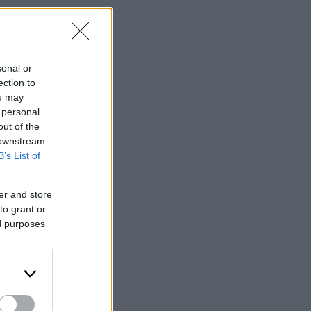
sonal or
ection to
ou may
 personal
out of the
 downstream
B’s List of
er and store
to grant or
ed purposes