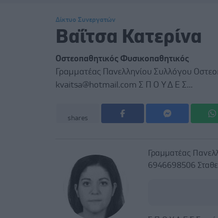
Δίκτυο Συνεργατών
Βαΐτσα Κατερίνα
Οστεοπαθητικός Φυσικοπαθητικός
Γραμματέας Πανελληνίου Συλλόγου Οστεοπ
kvaitsa@hotmail.com Σ Π Ο Υ Δ Ε Σ...
shares
Γραμματέας Πανελλ
6946698506 Σταθε