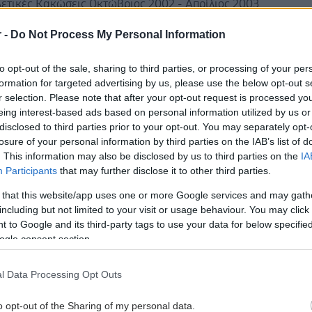
ετικές Κακώσεις Οκτώβριος 2002 - Απρίλιος 2003
ersal Ladies Gym» (Χαλάνδρι) Φυσικοθεραπεύτρια:
r -
Do Not Process My Personal Information
κώσεις, Προγράμματα Ασκήσεων Σεπτέμβριος 2000 -
ντρο Φυσικοθεραπείας «Ασκληπιείον»
to opt-out of the sale, sharing to third parties, or processing of your per
: Αθλητικές Κακώσεις, Μυοσκελετικές Κακώσεις,
formation for targeted advertising by us, please use the below opt-out s
σεις Σεπτέμβριος 2001 - Δεκέμβριος 2001 (Ελλάδα,
r selection. Please note that after your opt-out request is processed y
πιχείρηση Χολαργού Φυσικοθεραπεύτρια: Αγώνες
eing interest-based ads based on personal information utilized by us or
ριος 2001 - Φεβρουάριος 2002 Αθλητικός Όμιλος
disclosed to third parties prior to your opt-out. You may separately opt-
losure of your personal information by third parties on the IAB’s list of
οθεραπεύτρια: Ομάδας Handball Ανδρών (Αγώνες
. This information may also be disclosed by us to third parties on the
IA
έμβριος 2001 - Δεκέμβριος 2001 A.Σ.E. Δούκας
Participants
that may further disclose it to other third parties.
: Ομάδες παίδων και Πανπαίδων Handball (Αγώνες
 that this website/app uses one or more Google services and may gath
τοποιήσεις Ιανουάριος 2001 - Ιούνιος 2001
including but not limited to your visit or usage behaviour. You may click 
 κέντρο «Ασκληπιείο» Εξάμηνη πρακτική άσκηση
 to Google and its third-party tags to use your data for below specifi
τική Κατάρτιση Νοέμβριος 2001 Ε.Ο.Π.Π.Ε.Π.
ogle consent section.
ησης Επαγγελματικής Κατάρτισης Eιδικότητα:
ραπείας» Εκπαιδευτική Ε Μ Π Ε Ι Ρ Ι Α Σεπτέμβριος
l Data Processing Opt Outs
εοπαθητική Αρωγή Θεραπείες Οστεοπαθητικής Κλινική
ών Οστεοπαθητικής σχολής O.S.D. Σεπτέμβριος 2014 -
o opt-out of the Sharing of my personal data.