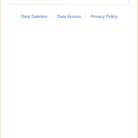
Loading...
Data Deletion
Data Access
Privacy Policy
Προσθήκη Σχολίου
ΣΗΜΕΡΑ ΣΤΟ IATRONET.GR