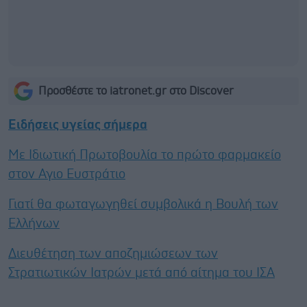
Προσθέστε το iatronet.gr στο Discover
Ειδήσεις υγείας σήμερα
Με Ιδιωτική Πρωτοβουλία το πρώτο φαρμακείο
στον Αγιο Ευστράτιο
Γιατί θα φωταγωγηθεί συμβολικά η Βουλή των
Ελλήνων
Διευθέτηση των αποζημιώσεων των
Στρατιωτικών Ιατρών μετά από αίτημα του ΙΣΑ